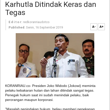
Karhutla Ditindak Keras dan
Tegas
E d i t o r:
redkoranriaudotco
A-
A+
Published:
Senin, 16 September 2019
KORANRIAU.co- Presiden Joko Widodo (Jokowi) meminta
pelaku kebakaran hutan dan lahan ditindak sangat tegas.
Penegak hukum saat ini sudah menindak pelaku, baik
perorangan maupun korporasi.
"Masalah penindakan hukum, beliau memberi penekanan