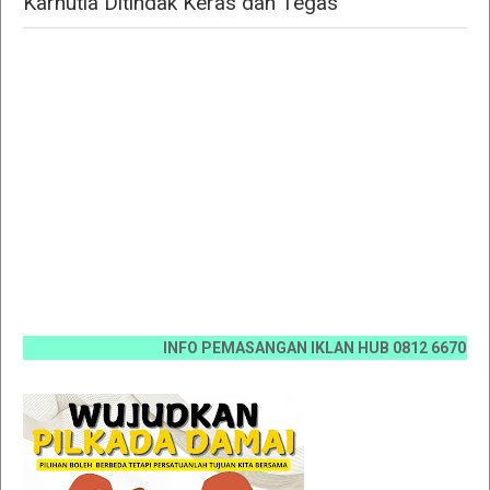
Karhutla Ditindak Keras dan Tegas "
INFO PEMASANGAN IKLAN HUB 0812 6670 0070 / 0