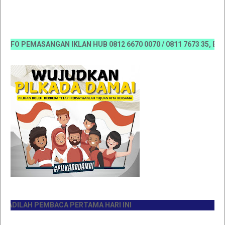
O PEMASANGAN IKLAN HUB 0812 6670 0070 / 0811 7673 35, Email:ko
ILAH PEMBACA PERTAMA HARI INI