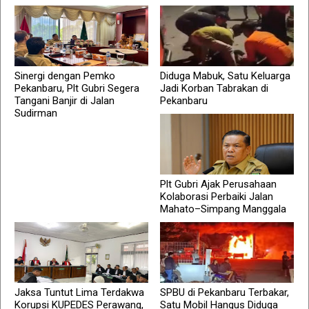
Sinergi dengan Pemko
Diduga Mabuk, Satu Keluarga
Pekanbaru, Plt Gubri Segera
Jadi Korban Tabrakan di
Tangani Banjir di Jalan
Pekanbaru
Sudirman
Plt Gubri Ajak Perusahaan
Kolaborasi Perbaiki Jalan
Mahato–Simpang Manggala
Jaksa Tuntut Lima Terdakwa
SPBU di Pekanbaru Terbakar,
Korupsi KUPEDES Perawang,
Satu Mobil Hangus Diduga