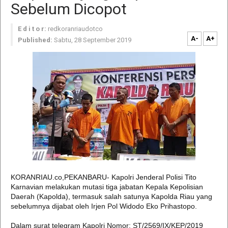
Sebelum Dicopot
E d i t o r:
redkoranriaudotco
A-
A+
Published:
Sabtu, 28 September 2019
KORANRIAU.co,PEKANBARU- Kapolri Jenderal Polisi Tito
Karnavian melakukan mutasi tiga jabatan Kepala Kepolisian
Daerah (Kapolda), termasuk salah satunya Kapolda Riau yang
sebelumnya dijabat oleh Irjen Pol Widodo Eko Prihastopo.
Dalam surat telegram Kapolri Nomor: ST/2569/IX/KEP/2019