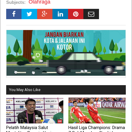
Olahraga
Subjects:
You May Also Like
Pelatih Malaysia Salut
Hasil Liga Champions: Drama