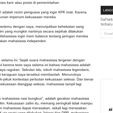
es karir atau posisi di pemerintahan.
LANGG
PK adalah rezim penguasa yang ingin KPK mati. Karena
gunan imperium kekuasaan mereka.
Daftar
terbaru
 bertemu dengan saya, menunjukkan kehebatan sang
m yang mungkin nantinya secara sepihak dilakukan
. Mahasiswa ingin mem balance tentang jaringan mereka
rakan mahasiswa independen.
 selama ini. Sejak suara mahasiswa tergeser dengan
l karena tesis saya selama ini bahwa mahasiswa adalah
aya ragukan. Sebulan lalu, tokoh mahasiswa legendaris,
si keraguan saya tersebut membantah. Menurutnya
uk-pikuk kontestasi perbutan kekuasaan selesai. Dan benar
 kekuasaan dianggap selesai, mahasiswa tampil lagi
n mahasiswa nasi bungkus", adalah gerakan mahasiswa
im. Kekuasaan zalim itu, memang seringkali tidak mampu
un mahasiswa dapat merasakan, sekali lagi merasakan.
 via revisi yang dilakukan Jokowi dan DPR, mahasiswa