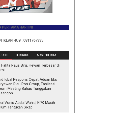
A HARI INI
UB : 0811767335
U INI
TERBARU
ARSIP BERITA
 Fakta Paus Biru, Hewan Terbesar di
umi
id Iqbal Respons Cepat Aduan Eks
ryawan Riau Pos Group, Fasilitasi
oom Meeting Bahas Tunggakan
esangon
al Vonis Abdul Wahid, KPK Masih
lum Tentukan Sikap