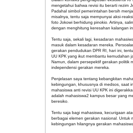
mengetahui bahwa revisi itu berarti rezi
Padahal simbol pemerintahan bersih menja
misalnya, tentu saja mempunyai aksi-reak
foto Jokowi berhidung pinokio. Artinya, sa
dengan menghitung keresahan kalangan inte
Tentu saja, sekali lagi, kesadaran mahasiw
masuk dalam kesadaran mereka. Persoalan 
gerakan pendudukan DPR RI, hari ini, tentu
UU KPK yang ikut membantu kemudahan jarin
Namun, dalam persepektif gerakan politik 
independensi gerakan mereka.
Penjelasan saya tentang kebangkitan maha
kebingungan, khususnya di medsos, saat i
mahasiswa anti revisi UU KPK ini digerakka
adalah mahasiswa2 kampus besar yang mer
beresiko.
Tentu saja bagi mahasiswa, kecurigaan at
berbagai elemen gerakan nasional. Untuk
kebingungan hilangnya gerakan mahasiswa 