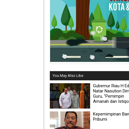
You May Also Like
Gubernur Riau H Ed
Natar Nasution Di
Guru, "Pemimpin
Amanah dan Istiq
Kepemimpinan Ba
Pribumi