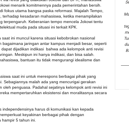
Se
m Jokowi menarik komitmennya pada pemerintahan bersih.
di fokus utama bangsa paska reformasi. Majalah Tempo,
Ma
si, terhadap kesadaran mahasiswa, ketika menampilakan
ling terpengaruh. Keberanian tempo mencela Jokowi tentu
te
lektual muda pada situasi ini terkait KPK.
me
a saat ini muncul karena situasi kebobrokan nasional
Tu
bagaimana jaringan antar kampus menjadi besar, seperti
du
 dapat dijadikan indikasi bahwa ada kelompok anti revisi
B
gan. Meskipun ini hanya indikasi, dan bisa salah.
mahasiswa, bantuan itu tidak mengurangi idealisme dan
siswa saat ini untuk merespons berbagai pihak yang
ni. Sebagiannya malah ada yang mencurigai gerakan
n oleh penguasa. Padahal sejatinya kelompok anti revisi ini
eka mempertaruhkan eksistensi dan moralitasnya secara
as independensinya harus di komunikasi kan kepada
 memperkuat keyakinan berbagai pihak dengan
hampir 5 tahun ini.