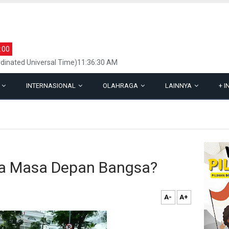
:00
dinated Universal Time)11:36:30 AM
L
INTERNASIONAL
OLAHRAGA
LAINNYA
+
I
a Masa Depan Bangsa?
A-
A+