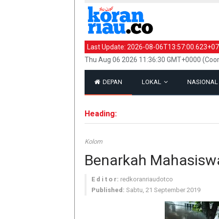
Last Update:
2026-08-06T13:57:00.623+07
Thu Aug 06 2026 11:36:30 GMT+0000 (Coor
DEPAN
LOKAL
NASIONA
Heading:
Kolom
Benarkah Mahasisw
E d i t o r:
redkoranriaudotco
Published:
Sabtu, 21 September 2019