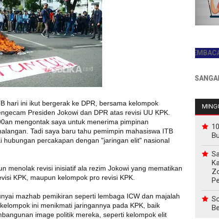
JADILAH PEMBACA PERTAM
INFO PEMASANGAN IKLAN H
ari ini ikut bergerak ke DPR, bersama kelompok
MINGG
mengecam Presiden Jokowi dan DPR atas revisi UU KPK.
90an mengontak saya untuk menerima pimpinan
10
halangan. Tadi saya baru tahu pemimpin mahasiswa ITB
B
hubungan percakapan dengan "jaringan elit" nasional
Sa
Ka
 menolak revisi inisiatif ala rezim Jokowi yang mematikan
Z
evisi KPK, maupun kelompok pro revisi KPK.
P
nyai mazhab pemikiran seperti lembaga ICW dan majalah
So
elompok ini menikmati jaringannya pada KPK, baik
Be
ngunan image politik mereka, seperti kelompok elit