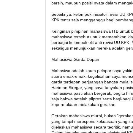
bersih, maupun posisi nyata dalam mengaks
Sebaiknya, kelompok inisiator revisi UU K
KPK tentu saja mengganggu bagi pemban
Keinginan pimpinan mahasiswa ITB untuk
mahasiswa tersebut untuk mematahkan klai
berbagai kelompok elit anti revisi UU KPK
sekaligus menunjukkan mereka adalah ge
Mahasiswa Garda Depan
Mahasiwa adalah kaum pelopor saya yakini
suara emak-emak, kegelisahan saya muncu
garda terdepan perjuangan bangsa mulai s
Hariman Siregar, yang saya tanyakan posi
mahasiswa pasti akan bergerak, begitu hir
saja bahwa setelah pilpres serta bagi-bagi
kepermukaan melakukan gerakan.
Gerakan mahasiswa murni, bukan "geraka
yang tampil merespons kekuasaan yang zal
dijelaskan mahasiswa secara teoritik, nam
Dalam konteks penghapusan eksistensi KPK