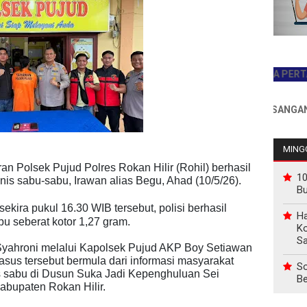
JADILAH PEMBACA PERTAMA HAR
INFO PEMASANGAN IKLAN 
MINGG
an Polsek Pujud Polres Rokan Hilir (Rohil) berhasil
10
is sabu-sabu, Irawan alias Begu, Ahad (10/5/26).
B
ira pukul 16.30 WIB tersebut, polisi berhasil
Ha
 seberat kotor 1,27 gram.
Ko
Sa
Syahroni melalui Kapolsek Pujud AKP Boy Setiawan
s tersebut bermula dari informasi masyarakat
So
nis sabu di Dusun Suka Jadi Kepenghuluan Sei
Be
abupaten Rokan Hilir.