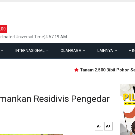
:00
dinated Universal Time)4:57:19 AM
L
INTERNASIONAL
OLAHRAGA
LAINNYA
+
I
Tanam 2.500 Bibit Pohon Semp
Amankan Residivis Pengedar
A-
A+