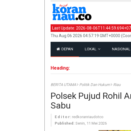
Last Update:
2026-08-06T11:44:59.694+07
Thu Aug 06 2026 04:57:19 GMT+0000 (Coor
DEPAN
LOKAL
NASIONA
Heading:
BERITA UTAMA
Politik Dan Hukum
Riau
Polsek Pujud Rohil 
Sabu
E d i t o r:
redkoranriaudotco
Published:
Senin, 11 Mei 2026