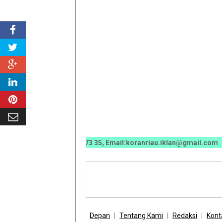
0 0070 / 0811 7673 35, Email:koranriau.iklan@gmail.com
Depan
Tentang Kami
Redaksi
Kont