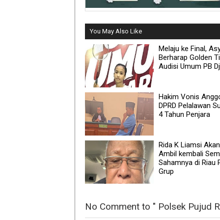
You May Also Like
Melaju ke Final, As
Berharap Golden Ti
Audisi Umum PB D
Hakim Vonis Angg
DPRD Pelalawan Su
4 Tahun Penjara
Rida K Liamsi Akan
Ambil kembali Se
Sahamnya di Riau 
Grup
No Comment to " Polsek Pujud R