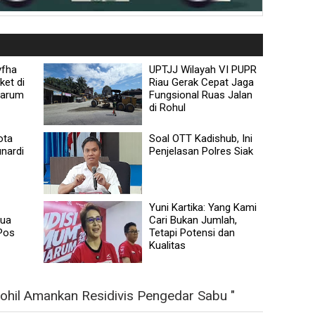
yfha
UPTJJ Wilayah VI PUPR
ket di
Riau Gerak Cepat Jaga
jarum
Fungsional Ruas Jalan
di Rohul
ota
Soal OTT Kadishub, Ini
nardi
Penjelasan Polres Siak
Yuni Kartika: Yang Kami
mua
Cari Bukan Jumlah,
Pos
Tetapi Potensi dan
Kualitas
ohil Amankan Residivis Pengedar Sabu "