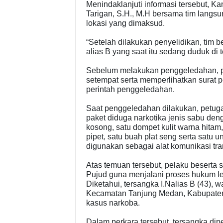
Menindaklanjuti informasi tersebut, K
Tarigan, S.H., M.H bersama tim langs
lokasi yang dimaksud.
“Setelah dilakukan penyelidikan, tim b
alias B yang saat itu sedang duduk di
Sebelum melakukan penggeledahan, pe
setempat serta memperlihatkan surat p
perintah penggeledahan.
Saat penggeledahan dilakukan, petug
paket diduga narkotika jenis sabu deng
kosong, satu dompet kulit warna hitam,
pipet, satu buah plat seng serta sat
digunakan sebagai alat komunikasi tra
Atas temuan tersebut, pelaku beserta 
Pujud guna menjalani proses hukum leb
Diketahui, tersangka I.Nalias B (43),
Kecamatan Tanjung Medan, Kabupaten 
kasus narkoba.
Dalam perkara tersebut, tersangka di