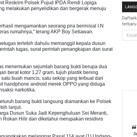
anit Reskrim Polsek Pujud IPDA Rendi Lopiga
LANGG
ung melakukan penyelidikan dan bergerak menuju
Daftar
terbaru
erhasil mengamankan seorang pria berinisial I.N
 teras rumahnya,” terang AKP Boy Setiawan.
tugas terlebih dahulu memanggil kepala dusun
erintah tugas, surat perintah penangkapan dan surat
as menemukan sejumlah barang bukti berupa dua
an berat kotor 1,27 gram, tujuh plastik bening
 satu buah mancis, satu sekop yang terbuat dari
u unit handphone android merek OPPO yang diduga
nsaksi narkotika.
seluruh barang bukti langsung diamankan ke Polsek
ih lanjut.
 warga Dusun Suka Jadi Kepenghuluan Sei Meranti,
Rokan Hilir dan diketahui merupakan residivis
Se
persangkakan melanggar Pasal 114 ayat (1) Undang-