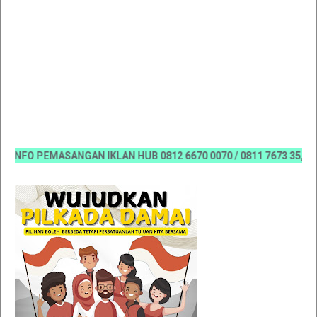
FO PEMASANGAN IKLAN HUB 0812 6670 0070 / 0811 7673 35, Email: