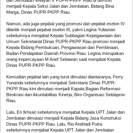
dan Jembatan Wilayah V PUPR-PKPP Riau di demosi
menjadi Kepala Seksi Jalan dan Jembatan, Bidang Bina
Marga, Dinas PUPR-PKPP Riau.
Namun, ada juga pejabat yang promosi dari pejabat eselon IV
dilantik menjadi pejabat eselon III, yakni Legina Yuliastari
sebelumnya menjabat Kepala Subbagian Kepegawaian dan
Umum Sekretariat Dinas PUPR-PKPP Riau promosi menjadi
Kepala Bidang Pembukuan, Pengawasan dan Pembinaan,
Badan Pendapatan Daerah Provinsi Riau. Legina merupakan
orang kepercayaan M Arief Setiawan saat menjabat Kepala
Dinas PUPR-PKPP Riau.
Kemudian pejabat lain yang turut dimutasi diantaranya, Ferry
Yunanda sebelumnya menjabat Sekretaris Dinas PUPR-
PKPP Riau kini dimutasi menjadi Kapala Bagian Reformasi
Birokrasi dan Akuntabilitas Kinerja, Biro Organisasi Setdaprov
Riau.
Lalu, Eri Ikhsan sebelumnya menjabat Kepala UPT Jalan dan
Jembatan dimutasi menjadi Kepala Bidang Jasa Konstruksi
Dinas PUPR-PKPP Riau. Lalu, Rio Andriadi Putra
sebelumnya menjabat Kepala UPT Jalan dan Jembatan