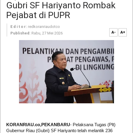
Gubri SF Hariyanto Rombak
Pejabat di PUPR
E d i t o r:
redkoranriaudotco
A-
A+
Published:
Rabu, 27 Mei 2026
KORANRIAU.co,PEKANBARU
- Pelaksana Tugas (Plt)
Gubernur Riau (Gubri) SF Hariyanto telah melantik 236