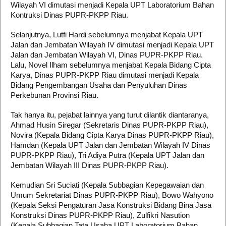
Wilayah VI dimutasi menjadi Kepala UPT Laboratorium Bahan
Kontruksi Dinas PUPR-PKPP Riau.
Selanjutnya, Lutfi Hardi sebelumnya menjabat Kepala UPT
Jalan dan Jembatan Wilayah IV dimutasi menjadi Kepala UPT
Jalan dan Jembatan Wilayah VI, Dinas PUPR-PKPP Riau.
Lalu, Novel Ilham sebelumnya menjabat Kepala Bidang Cipta
Karya, Dinas PUPR-PKPP Riau dimutasi menjadi Kepala
Bidang Pengembangan Usaha dan Penyuluhan Dinas
Perkebunan Provinsi Riau.
Tak hanya itu, pejabat lainnya yang turut dilantik diantaranya,
Ahmad Husin Siregar (Sekretaris Dinas PUPR-PKPP Riau),
Novira (Kepala Bidang Cipta Karya Dinas PUPR-PKPP Riau),
Hamdan (Kepala UPT Jalan dan Jembatan Wilayah IV Dinas
PUPR-PKPP Riau), Tri Adiya Putra (Kepala UPT Jalan dan
Jembatan Wilayah III Dinas PUPR-PKPP Riau).
Kemudian Sri Suciati (Kepala Subbagian Kepegawaian dan
Umum Sekretariat Dinas PUPR-PKPP Riau), Bowo Wahyono
(Kepala Seksi Pengaturan Jasa Konstruksi Bidang Bina Jasa
Konstruksi Dinas PUPR-PKPP Riau), Zulfikri Nasution
(Kepala Subbagian Tata Usaha UPT Laboratorium Bahan