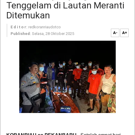
Tenggelam di Lautan Meranti
Ditemukan
E d i t o r:
redkoranriaudotco
A-
A+
Published:
Selasa, 28 Oktober 2025