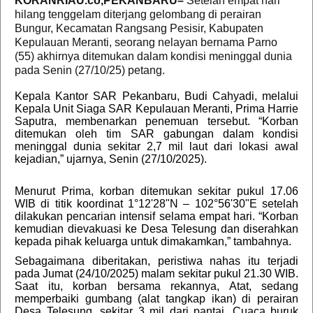
KORANRIAU.co,PEKANBARU–
Setelah empat hari
hilang tenggelam diterjang gelombang di perairan
Bungur, Kecamatan Rangsang Pesisir, Kabupaten
Kepulauan Meranti, seorang nelayan bernama Parno
(55) akhirnya ditemukan dalam kondisi meninggal dunia
pada Senin (27/10/25) petang.
Kepala Kantor SAR Pekanbaru, Budi Cahyadi, melalui
Kepala Unit Siaga SAR Kepulauan Meranti, Prima Harrie
Saputra, membenarkan penemuan tersebut. “Korban
ditemukan oleh tim SAR gabungan dalam kondisi
meninggal dunia sekitar 2,7 mil laut dari lokasi awal
kejadian,” ujarnya, Senin (27/10/2025).
Menurut Prima, korban ditemukan sekitar pukul 17.06
WIB di titik koordinat 1°12'28"N – 102°56'30"E setelah
dilakukan pencarian intensif selama empat hari. “Korban
kemudian dievakuasi ke Desa Telesung dan diserahkan
kepada pihak keluarga untuk dimakamkan,” tambahnya.
Sebagaimana diberitakan, peristiwa nahas itu terjadi
pada Jumat (24/10/2025) malam sekitar pukul 21.30 WIB.
Saat itu, korban bersama rekannya, Atat, sedang
memperbaiki gumbang (alat tangkap ikan) di perairan
Desa Telesung, sekitar 3 mil dari pantai. Cuaca buruk