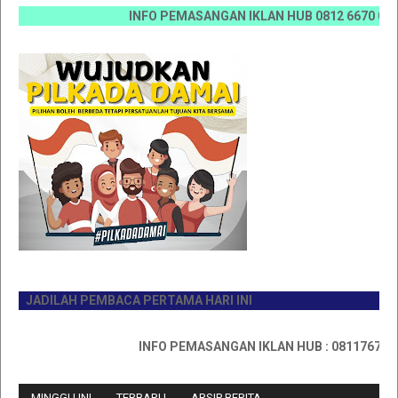
INFO PEMASANGAN IKLAN HUB 0812 6670 0070 / 08
JADILAH PEMBACA PERTAMA HARI INI
INFO PEMASANGAN IKLAN HUB : 0811767335
MINGGU INI
TERBARU
ARSIP BERITA