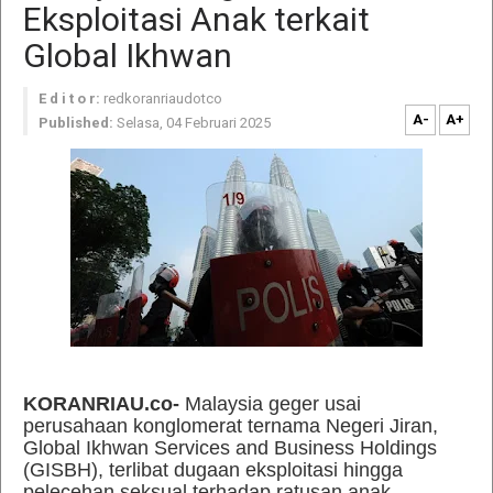
Eksploitasi Anak terkait
Global Ikhwan
E d i t o r:
redkoranriaudotco
A-
A+
Published:
Selasa, 04 Februari 2025
KORANRIAU.co-
Malaysia geger usai
perusahaan konglomerat ternama Negeri Jiran,
Global Ikhwan Services and Business Holdings
(GISBH), terlibat dugaan eksploitasi hingga
pelecehan seksual terhadap ratusan anak.