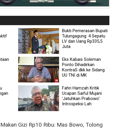
Bukti Pemerasan Bupati
ktif
Tulungagung: 4 Sepatu
LV dan Uang Rp335,5
Juta
ataan
Eks Kabais Soleman
Ponto Dihadirkan
KontraS dkk ke Sidang
UU TNI di MK
u
Fahri Hamzah Kritik
ungan
Ucapan Saiful Mujani
'Jatuhkan Prabowo':
Introspeksi Lah
 Makan Gizi Rp10 Ribu: Mas Bowo, Tolong