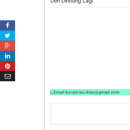
Deh Dihitung Lagi "
070 / 0811 7673 35, Email:koranriau.iklan@gmail.com