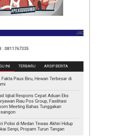
JADILAH PEMBACA PERTAMA HARI I
1767335
U INI
TERBARU
ARSIP BERITA
 Fakta Paus Biru, Hewan Terbesar di
umi
id Iqbal Respons Cepat Aduan Eks
ryawan Riau Pos Group, Fasilitasi
oom Meeting Bahas Tunggakan
esangon
tri Polisi di Medan Tewas Akhiri Hidup
kai Senpi, Propam Turun Tangan