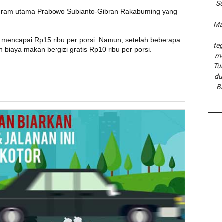
Se
program utama Prabowo Subianto-Gibran Rakabuming yang
Ma
t mencapai Rp15 ribu per porsi. Namun, setelah beberapa
te
 biaya makan bergizi gratis Rp10 ribu per porsi.
me
Tu
du
B