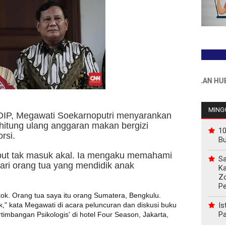
INFO PEMASANGAN IKLAN HUB : 081
MINGG
P, Megawati Soekarnoputri menyarankan
itung ulang anggaran makan bergizi
10
rsi.
B
but tak masuk akal. Ia mengaku memahami
Sa
ari orang tua yang mendidik anak
Ka
Z
P
kok. Orang tua saya itu orang Sumatera, Bengkulu.
Is
k," kata Megawati di acara peluncuran dan diskusi buku
Pa
rtimbangan Psikologis' di hotel Four Season, Jakarta,