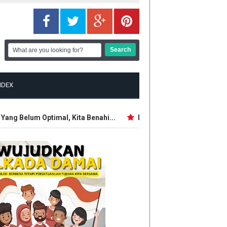
NDEX
ng Belum Optimal, Kita Benahi...
Intelijen AS: Rusia Berpotens