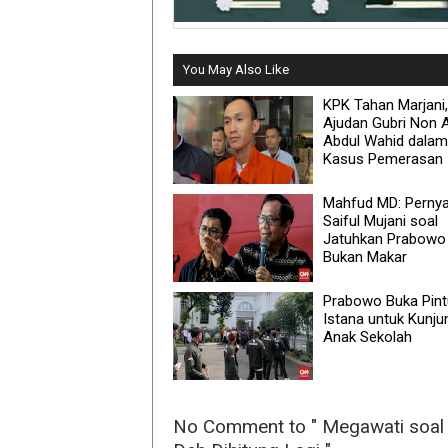
You May Also Like
KPK Tahan Marjani,
Ajudan Gubri Non A
Abdul Wahid dalam
Kasus Pemerasan
Mahfud MD: Perny
Saiful Mujani soal
Jatuhkan Prabowo
Bukan Makar
Prabowo Buka Pint
Istana untuk Kunj
Anak Sekolah
No Comment to " Megawati soal