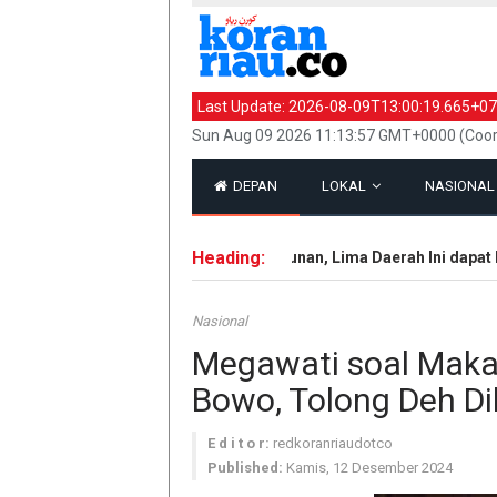
Last Update:
2026-08-09T13:00:19.665+07
Sun Aug 09 2026 11:13:57 GMT+0000 (Coor
DEPAN
LOKAL
NASIONA
Heading:
Terbaik dalam Pembangunan, Lima Daerah Ini dapat Pen
Nasional
Megawati soal Makan
Bowo, Tolong Deh Di
E d i t o r:
redkoranriaudotco
Published:
Kamis, 12 Desember 2024