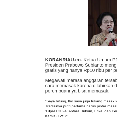
KORANRIAU.co-
Ketua Umum PDI
Presiden Prabowo Subianto mengh
gratis yang hanya Rp10 ribu per po
Megawati merasa anggaran terse
cara memasak karena dilahirkan d
perempuannya bisa memasak.
"Saya hitung, lho saya juga tukang masak 
Tradisinya putri pertama harus pinter masa
'Pilpres 2024: Antara Hukum, Etika, dan Pe
Kamis (12/12).