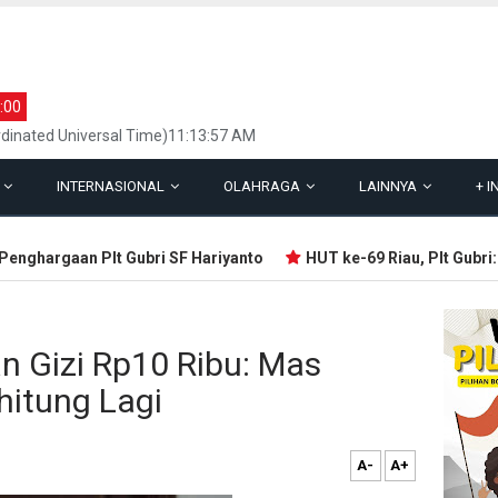
:00
dinated Universal Time)11:13:57 AM
L
INTERNASIONAL
OLAHRAGA
LAINNYA
+
I
ghargaan Plt Gubri SF Hariyanto
HUT ke-69 Riau, Plt Gubri: Ya
 Gizi Rp10 Ribu: Mas
hitung Lagi
A-
A+