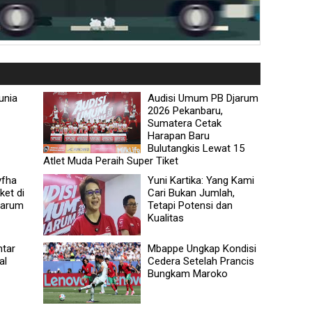
unia
Audisi Umum PB Djarum
2026 Pekanbaru,
Sumatera Cetak
Harapan Baru
Bulutangkis Lewat 15
Atlet Muda Peraih Super Tiket
yfha
Yuni Kartika: Yang Kami
ket di
Cari Bukan Jumlah,
jarum
Tetapi Potensi dan
Kualitas
ntar
Mbappe Ungkap Kondisi
al
Cedera Setelah Prancis
Bungkam Maroko