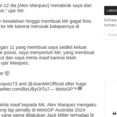
e-12 dia [Alex Marquez] menabrak saya dari
r," ujar Mir.
LANGG
Daftar
kesalahan hingga membuat Mir gagal finis.
terbaru
 ke Mir karena merusak balapannya di
gan 11 yang membuat saya sedikit keluar
ke posisi, saya menyentuh Mir, yang membuat
kut dan saya minta maaf karena telah
 ujar Marquez.
er 🤯
rquez73 and @JoanMirOfficial after huge
twitter.com/BeUByOtTu7— MotoGP™
🏁
inta maaf kepada Mir, Alex Marquez mengaku
ng lap penalty di MotoGP Australia 2024.
yang sama dilakukan Jack Miller terhadap di