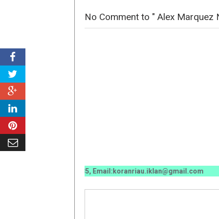
No Comment to " Alex Marquez N
070 / 0811 7673 35, Email:koranriau.iklan@gmail.com