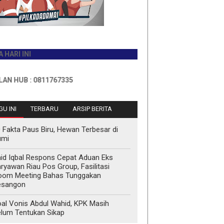
NI
 : 0811767335
U INI
TERBARU
ARSIP BERITA
 Fakta Paus Biru, Hewan Terbesar di
umi
id Iqbal Respons Cepat Aduan Eks
ryawan Riau Pos Group, Fasilitasi
oom Meeting Bahas Tunggakan
esangon
al Vonis Abdul Wahid, KPK Masih
lum Tentukan Sikap