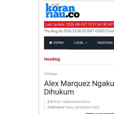
Last Update:
2026-08-06T19:31:54.187+07
Thu Aug 06 2026 23:06:55 GMT+0000 (Coor
DEPAN
LOKAL
NASIONA
Heading:
Olahraga
Alex Marquez Ngaku 
Dihukum
E d i t o r:
redkoranriaudotco
Published:
Rabu, 09 Oktober 2024