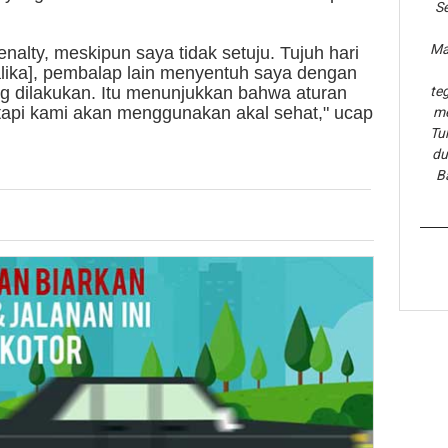
Se
Ma
nalty, meskipun saya tidak setuju. Tujuh hari
alika], pembalap lain menyentuh saya dengan
g dilakukan. Itu menunjukkan bahwa aturan
te
tapi kami akan menggunakan akal sehat," ucap
me
Tu
du
B