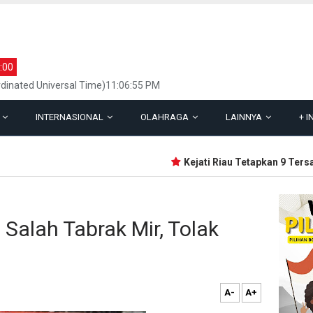
:00
dinated Universal Time)11:06:55 PM
L
INTERNASIONAL
OLAHRAGA
LAINNYA
+
I
Kejati Riau Tetapkan 9 Tersan
Salah Tabrak Mir, Tolak
A-
A+