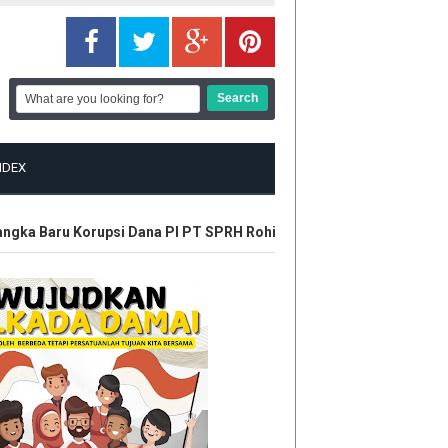
NDEX
gka Baru Korupsi Dana PI PT SPRH Rohil
Plt Gubri Resmikan Ka