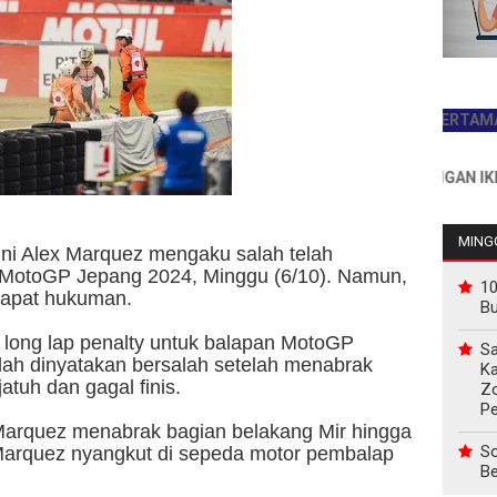
JADILAH PEMBACA PERTAMA HARI I
INFO PEMASANGAN IKLAN HUB
MINGG
i Alex Marquez mengaku salah telah
 MotoGP Jepang 2024, Minggu (6/10). Namun,
10
dapat hukuman.
B
ong lap penalty untuk balapan MotoGP
Sa
elah dinyatakan bersalah setelah menabrak
Ka
atuh dan gagal finis.
Z
P
. Marquez menabrak bagian belakang Mir hingga
So
Marquez nyangkut di sepeda motor pembalap
Be