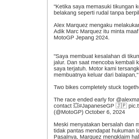
"Ketika saya memasuki tikungan k
belakang seperti rudal tanpa berpiki
Alex Marquez mengaku melakukan 
Adik Marc Marquez itu minta maaf
MotoGP Jepang 2024.
"Saya membuat kesalahan di tikun
jalur. Dan saat mencoba kembali 
saya terjatuh. Motor kami tersang
membuatnya keluar dari balapan,"
Two bikes completely stuck togeth
The race ended early for @alexma
contact
💥
#JapaneseGP
🇯🇵
pic.
(@MotoGP) October 6, 2024
Meski menyatakan bersalah dan m
tidak pantas mendapat hukuman lo
Pasalnya, Marquez mengklaim hal 