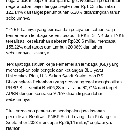
negara bukan pajak melampaui target. Realisasi penerimaan
negara bukan pajak hingga September Rp1,03 triliun atau
121,14% dari target pertumbuhan 6,20% dibandingkan tahun
sebelumnya.
"PNBP Lainnya yang berasal dari pelayanan satuan kerja
kementerian lembaga seperti paspor, BPKB, STNK dan TNKB
terealisasi keseluruhan sebesar Rp620,6 miliar, mencapai
155,22% dari target dan tumbuh 20,08% dari tahun
sebelumnya," jelasnya.
Terdapat tiga satuan kerja kementerian lembaga (K/L) yang
menerapkan pola pengelolaan keuangan BLU yaitu
Universitas Riau, UIN Sultan Syarif Kasim, dan RS
Bhayangkara Pekanbaru yang secara agregat menghasilkan
PNBP BLU senilai Rp406,28 miliar atau 90,71% dari target
APBN dengan kontraksi 9,75% dibandingkan tahun
sebelumnya.
"Itu karena ada penurunan pendapatan jasa layanan
pendidikan. Realisasi PNBP Aset, Lelang, dan Piutang s.d.
September 2023 mencapai Rp26,14 miliar," ungkapnya.
rls/nor