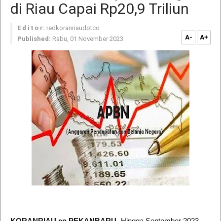
di Riau Capai Rp20,9 Triliun
E d i t o r:
redkoranriaudotco
A-
A+
Published:
Rabu, 01 November 2023
KORANRIAU.co,PEKANBARU
- Hingga September 2023,