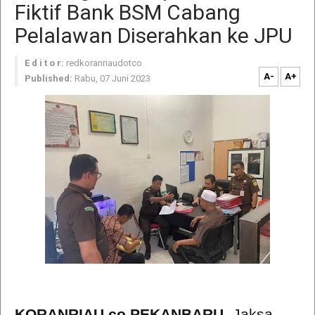
Fiktif Bank BSM Cabang
Pelalawan Diserahkan ke JPU
E d i t o r:
redkoranriaudotco
A-
A+
Published:
Rabu, 07 Juni 2023
KORANRIAU.co,PEKANBARU
- Jaksa