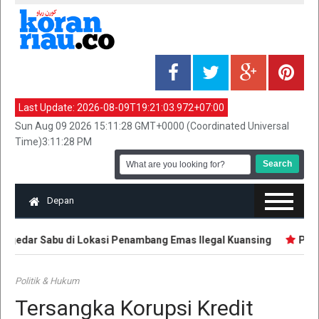
Last Update:
2026-08-09T19:21:03.972+07:00
Sun Aug 09 2026 15:11:28 GMT+0000 (Coordinated Universal
Time)3:11:28 PM
Depan
gedar Sabu di Lokasi Penambang Emas Ilegal Kuansing
Pemuda
Politik & Hukum
Tersangka Korupsi Kredit