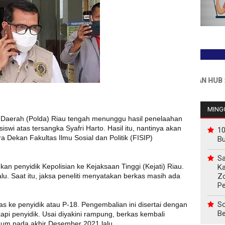
INFO PEMASANGAN IKLAN HUB : 081176
MINGG
n Daerah (Polda) Riau tengah menunggu hasil penelaahan
wi atas tersangka Syafri Harto. Hasil itu, nantinya akan
10
Dekan Fakultas Ilmu Sosial dan Politik (FISIP)
B
Sa
kan penyidik Kepolisian ke Kejaksaan Tinggi (Kejati) Riau.
Ka
Z
u. Saat itu, jaksa peneliti menyatakan berkas masih ada
P
So
as ke penyidik atau P-18. Pengembalian ini disertai dengan
Be
api penyidik. Usai diyakini rampung, berkas kembali
mum pada akhir Desember 2021 lalu.