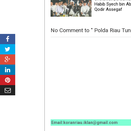
Habib Syech bin Ab
Qodir Assegaf
No Comment to " Polda Riau Tungg
 / 0811 7673 35, Email:koranriau.iklan@gmail.com