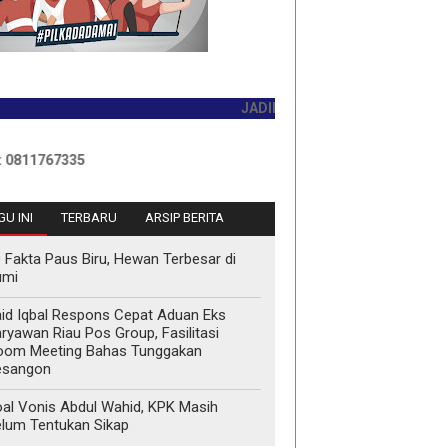
JADILAH PEMBACA PERTAMA HARI INI
7335
U INI
TERBARU
ARSIP BERITA
 Fakta Paus Biru, Hewan Terbesar di
umi
id Iqbal Respons Cepat Aduan Eks
ryawan Riau Pos Group, Fasilitasi
oom Meeting Bahas Tunggakan
esangon
al Vonis Abdul Wahid, KPK Masih
lum Tentukan Sikap