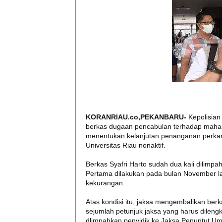
KORANRIAU.co,PEKANBARU-
Kepolisia
berkas dugaan pencabulan terhadap mahasis
menentukan kelanjutan penanganan perkara 
Universitas Riau nonaktif.
Berkas Syafri Harto sudah dua kali dilimpah
Pertama dilakukan pada bulan November lal
kekurangan.
Atas kondisi itu, jaksa mengembalikan berk
sejumlah petunjuk jaksa yang harus dilengk
dlimpahkan penyidik ke Jaksa Penuntut U