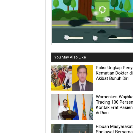
You May Also Like
Polisi Ungkap Pen
Kematian Dokter di
Akibat Bunuh Diri
Wamenkes Wajibk
Tracing 100 Perse
Kontak Erat Pasie
di Riau
Ribuan Masyarakat
Sholawat Bersama