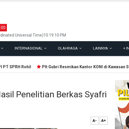
:00
dinated Universal Time)10:19:10 PM
L
INTERNASIONAL
OLAHRAGA
LAINNYA
+
I
T SPRH Rohil
Plt Gubri Resmikan Kantor KONI di Kawasan Stad
sil Penelitian Berkas Syafri
A-
A+