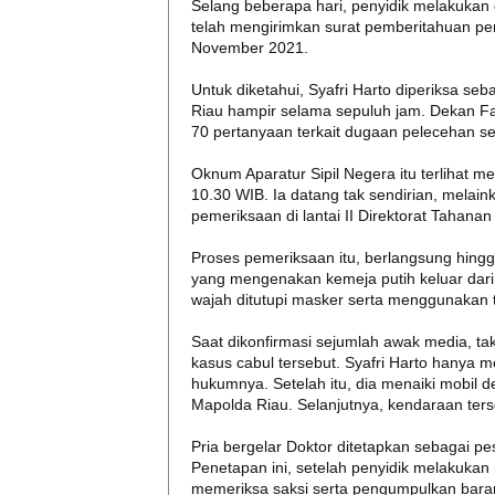
Selang beberapa hari, penyidik melakukan 
telah mengirimkan surat pemberitahuan pe
November 2021.
Untuk diketahui, Syafri Harto diperiksa seb
Riau hampir selama sepuluh jam. Dekan Faku
70 pertanyaan terkait dugaan pelecehan s
Oknum Aparatur Sipil Negera itu terlihat m
10.30 WIB. Ia datang tak sendirian, mela
pemeriksaan di lantai II Direktorat Tahanan 
Proses pemeriksaan itu, berlangsung hingg
yang mengenakan kemeja putih keluar dari
wajah ditutupi masker serta menggunakan t
Saat dikonfirmasi sejumlah awak media, ta
kasus cabul tersebut. Syafri Harto hany
hukumnya. Setelah itu, dia menaiki mobil 
Mapolda Riau. Selanjutnya, kendaraan ter
Pria bergelar Doktor ditetapkan sebagai pe
Penetapan ini, setelah penyidik melakukan
memeriksa saksi serta pengumpulkan baran