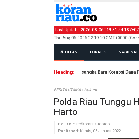
Last Update:
2026-08-06T19:31:54.187+07
Thu Aug 06 2026 22:19:10 GMT+0000 (Coor
DEPAN
LOKAL
NASIONA
Heading:
Kejati Riau Tetapkan 9 Tersangka Baru Korupsi Dana PI P
BERITA UTAMA
Hukum
Polda Riau Tunggu Ha
Harto
E d i t o r:
redkoranriaudotco
Published:
Kamis, 06 Januari 2022