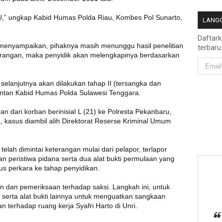
PU,” ungkap Kabid Humas Polda Riau, Kombes Pol Sunarto,
LANGG
Daftar
o menyampaikan, pihaknya masih menunggu hasil penelitian
terbaru
kurangan, maka penyidik akan melengkapinya berdasarkan
 selanjutnya akan dilakukan tahap II (tersangka dan
antan Kabid Humas Polda Sulawesi Tenggara.
n dari korban berinisial L (21) ke Polresta Pekanbaru,
, kasus diambil alih Direktorat Reserse Kriminal Umum
elah dimintai keterangan mulai dari pelapor, terlapor
kan peristiwa pidana serta dua alat bukti permulaan yang
us perkara ke tahap penyidikan.
 dan pemeriksaan terhadap saksi. Langkah ini, untuk
serta alat bukti lainnya untuk menguatkan sangkaan
n terhadap ruang kerja Syafri Harto di Unri.