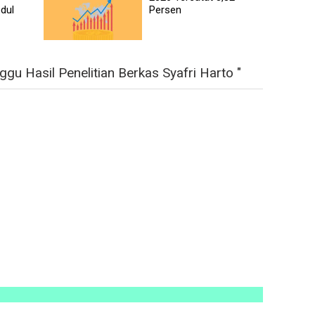
dul
Persen
u Hasil Penelitian Berkas Syafri Harto "