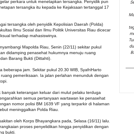
gelar perkara untuk menetapkan tersangka. Penyidik pun
Se
netapan tersangka itu kepada ke Kejaksaan tertanggal 17
Ma
agai tersangka oleh penyidik Kepolisian Daerah (Polda)
te
ltas Ilmu Sosial dan Ilmu Politik Universitas Riau dicecar
me
eksual terhadap mahasiswinya.
Tu
du
enyambangi Mapolda Riau, Senin (22/11) sekitar pukul
B
inkan didamping penasehat hukumnya menuju ruang
dan Barang Bukti (Dittahti).
a beberapa jam. Sekitar pukul 20.30 WIB, SyafriHarto
 ruang pemeriksaan. Ia jalan perlahan menunduk dengan
opi.
k banyak keterangan keluar dari mulut pelaku terduga
a mengarahkan semua pertanyaan wartawan ke penasehat
dengan nomor polisi BM 1639 VF yang terparkir di halaman
sebut meninggalkan Polda Riau.
sakitan oleh Korps Bhayangkara pada, Selasa (16/11) lalu.
 rangkaian proses penyelidikan hingga penyidikan dengan
g bukti.