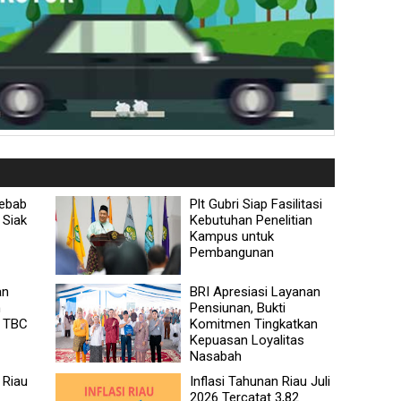
yebab
Plt Gubri Siap Fasilitasi
 Siak
Kebutuhan Penelitian
Kampus untuk
Pembangunan
an
BRI Apresiasi Layanan
n
Pensiunan, Bukti
n TBC
Komitmen Tingkatkan
Kepuasan Loyalitas
Nasabah
 Riau
Inflasi Tahunan Riau Juli
2026 Tercatat 3,82