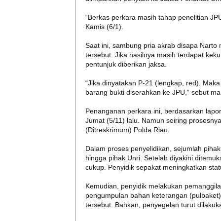
“Berkas perkara masih tahap penelitian J
Kamis (6/1).
Saat ini, sambung pria akrab disapa Nart
tersebut. Jika hasilnya masih terdapat ke
pentunjuk diberikan jaksa.
“Jika dinyatakan P-21 (lengkap, red). Maka
barang bukti diserahkan ke JPU,” sebut m
Penanganan perkara ini, berdasarkan lapora
Jumat (5/11) lalu. Namun seiring prosesnya
(Ditreskrimum) Polda Riau.
Dalam proses penyelidikan, sejumlah pihak t
hingga pihak Unri. Setelah diyakini ditemu
cukup. Penyidik sepakat meningkatkan stat
Kemudian, penyidik melakukan pemanggilan
pengumpulan bahan keterangan (pulbaket) 
tersebut. Bahkan, penyegelan turut dilakuka