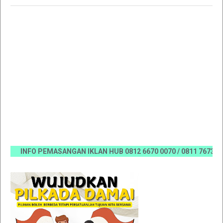
INFO PEMASANGAN IKLAN HUB 0812 6670 0070 / 0811 7673 35, Em