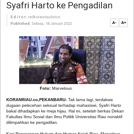
Syafri Harto ke Pengadilan
E d i t o r:
redkoranriaudotco
A-
A+
Published:
Selasa, 18 Januari 2022
Foto:
Marvelous.
KORANRIAU.co,PEKANBARU-
Tak lama lagi, terdakwa
dugaan pelecehan seksual terhadap mahasiswi, Syafri Harto
bakal dihadapkan ke meja hijau. Hal ini, setelah berkas Dekan
Fakultas Ilmu Sosial dan Ilmu Politik Universitas Riau nonaktif
dilimpahkan ke pengadilan.
Kasi Penerangan Hukum dan Humas Kejati Riau, Marvelous