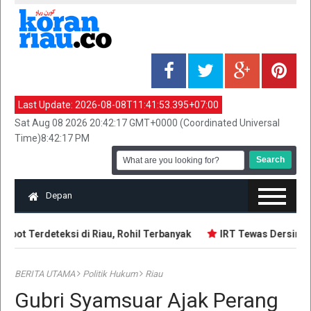
Last Update:
2026-08-08T11:41:53.395+07:00
Sat Aug 08 2026 20:42:17 GMT+0000 (Coordinated Universal
Time)8:42:17 PM
Depan
pot Terdeteksi di Riau, Rohil Terbanyak
IRT Tewas Dersimbah 
BERITA UTAMA
Politik Hukum
Riau
Gubri Syamsuar Ajak Perang