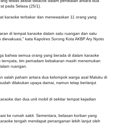
ng tewas akibat dibacok dalam pertikaian antara dua
at pada Selasa (25/1).
at karaoke terbakar dan menewaskan 11 orang yang
an di tempat karaoke dalam satu ruangan dan satu
dievakuasi," kata Kapolres Sorong Kota AKBP Ary Nyoto
a bahwa semua orang yang berada di dalam karaoke
un ternyata, tim pemadam kebakaran masih menemukan
 dalam ruangan.
aran salah paham antara dua kelompok warga asal Maluku di
 sudah dilakukan upaya damai, namun tetap berlanjut
araoke dan dua unit mobil di sekitar tempat kejadian
asi ke rumah sakit. Sementara, belasan korban yang
 karaoke tengah mendapat penanganan lebih lanjut oleh