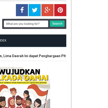
NDEX
 Daerah Ini dapat Penghargaan Plt Gubri SF Hariyanto
HUT ke