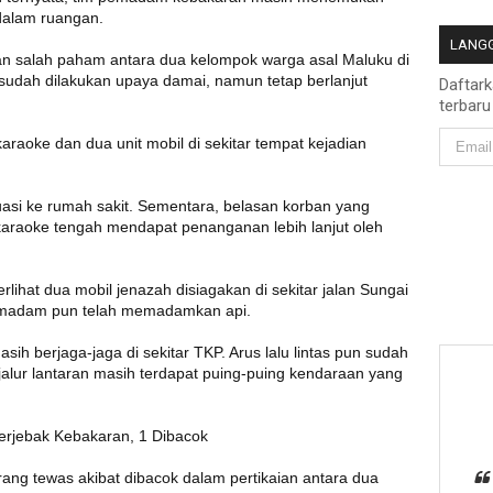
 dalam ruangan.
LANGG
aran salah paham antara dua kelompok warga asal Maluku di
 sudah dilakukan upaya damai, namun tetap berlanjut
Daftar
terbaru
araoke dan dua unit mobil di sekitar tempat kejadian
asi ke rumah sakit. Sementara, belasan korban yang
 karaoke tengah mendapat penanganan lebih lanjut oleh
rlihat dua mobil jenazah disiagakan di sekitar jalan Sungai
pemadam pun telah memadamkan api.
sih berjaga-jaga di sekitar TKP. Arus lalu lintas pun sudah
alur lantaran masih terdapat puing-puing kendaraan yang
erjebak Kebakaran, 1 Dibacok
ng tewas akibat dibacok dalam pertikaian antara dua