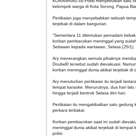
KORANRIAU.co-Polisi menyebutkan satu ora
kelompok warga di Kota Sorong, Papua Bar
Pertikaian juga menyebabkan sebuah temp
terjebak di dalam bangunan.
"Sementara 11 ditemukan pemadam kebakar
korban pembacokan meninggal yang sudah 
Setiawan kepada wartawan, Selasa (25/1).
Ary menerangkan semula pihaknya mendug
Doubel0 tersebut sudah dievakuasi. Nam
korban meninggal dunia akibat terjebak di
Ary menuturkan pertikaian itu terjadi lant
tempat karaoke. Menurutnya, dua hari lalu
hingga terjadi bentrok Selasa dini hari.
Pertikaian itu mengakibatkan satu gedung k
perkara terbakar.
Korban pembacokan saat ini sudah dievaku
meninggal dunia akibat terjebak di tempat
polisi.