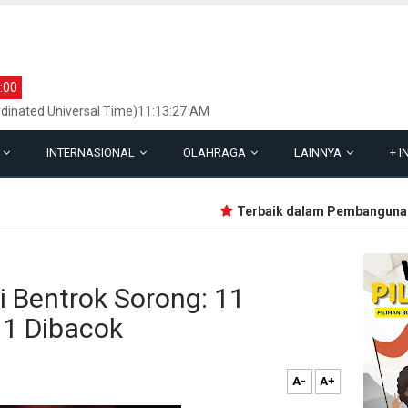
:00
dinated Universal Time)11:13:27 AM
L
INTERNASIONAL
OLAHRAGA
LAINNYA
+
I
Terbaik dalam Pembangunan, Lima
 Bentrok Sorong: 11
 1 Dibacok
A-
A+