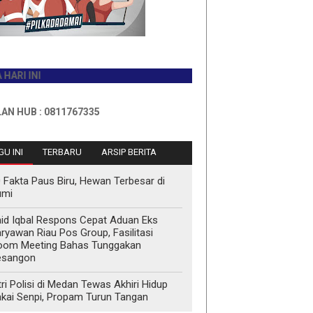
0811767335
U INI
TERBARU
ARSIP BERITA
 Fakta Paus Biru, Hewan Terbesar di
umi
id Iqbal Respons Cepat Aduan Eks
ryawan Riau Pos Group, Fasilitasi
oom Meeting Bahas Tunggakan
esangon
tri Polisi di Medan Tewas Akhiri Hidup
kai Senpi, Propam Turun Tangan