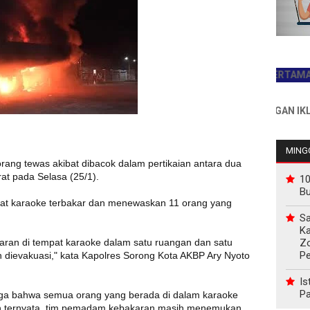
JADILAH PEMBACA PERTAMA HARI INI
INFO PEMASANGAN IKLAN HUB : 
MINGG
orang tewas akibat dibacok dalam pertikaian antara dua
at pada Selasa (25/1).
10
B
at karaoke terbakar dan menewaskan 11 orang yang
Sa
Ka
Z
an di tempat karaoke dalam satu ruangan dan satu
P
dievakuasi," kata Kapolres Sorong Kota AKBP Ary Nyoto
Is
Pa
a bahwa semua orang yang berada di dalam karaoke
un ternyata, tim pemadam kebakaran masih menemukan