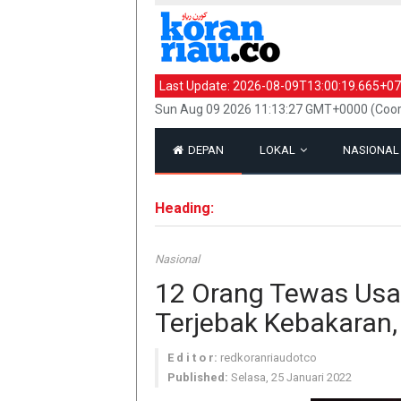
Last Update:
2026-08-09T13:00:19.665+07
Sun Aug 09 2026 11:13:27 GMT+0000 (Coor
DEPAN
LOKAL
NASIONA
Heading:
Nasional
12 Orang Tewas Usai
Terjebak Kebakaran,
E d i t o r:
redkoranriaudotco
Published:
Selasa, 25 Januari 2022