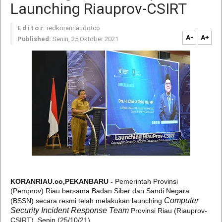
Launching Riauprov-CSIRT
E d i t o r:
redkoranriaudotco
A-
A+
Published:
Senin, 25 Oktober 2021
KORANRIAU.co,PEKANBARU -
Pemerintah Provinsi
(Pemprov) Riau bersama Badan Siber dan Sandi Negara
Computer
(BSSN) secara resmi telah melakukan launching
Security Incident Response Team
Provinsi Riau (Riauprov-
CSIRT), Senin (25/10/21).