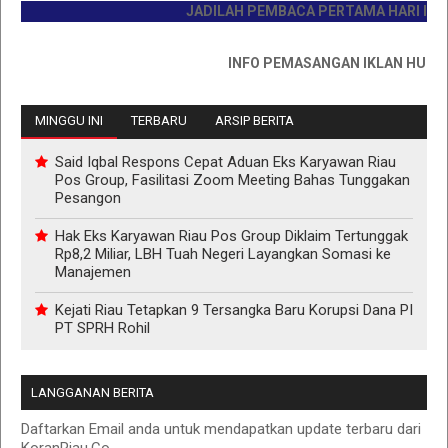
JADILAH PEMBACA PERTAMA HARI INI
INFO PEMASANGAN IKLAN HUB : 081
MINGGU INI
TERBARU
ARSIP BERITA
Said Iqbal Respons Cepat Aduan Eks Karyawan Riau
Pos Group, Fasilitasi Zoom Meeting Bahas Tunggakan
Pesangon
Hak Eks Karyawan Riau Pos Group Diklaim Tertunggak
Rp8,2 Miliar, LBH Tuah Negeri Layangkan Somasi ke
Manajemen
Kejati Riau Tetapkan 9 Tersangka Baru Korupsi Dana PI
PT SPRH Rohil
LANGGANAN BERITA
Daftarkan Email anda untuk mendapatkan update terbaru dari
KoranRiau.Co