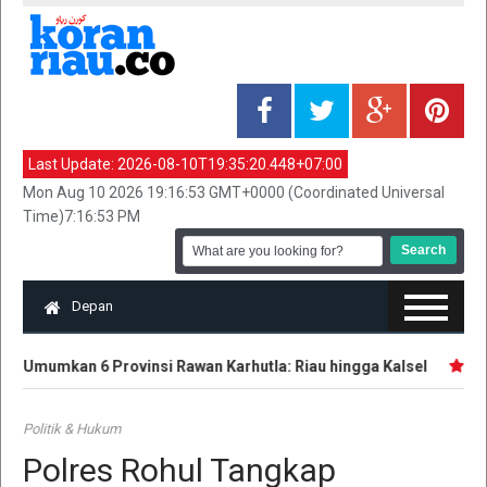
Last Update:
2026-08-10T19:35:20.448+07:00
Mon Aug 10 2026 19:16:53 GMT+0000 (Coordinated Universal
Time)7:16:53 PM
Depan
 Umumkan 6 Provinsi Rawan Karhutla: Riau hingga Kalsel
Polr
Politik & Hukum
Polres Rohul Tangkap