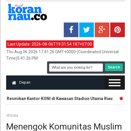
Last Update:
2026-08-06T19:31:54.187+07:00
Thu Aug 06 2026 17:41:26 GMT+0000 (Coordinated Universal
Time)5:41:26 PM
Depan
ri Resmikan Kantor KONI di Kawasan Stadion Utama Riau
Atle
Wisata
Menengok Komunitas Muslim