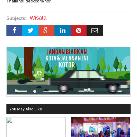
Thailand!.detikcom/nor
Wisata
Subjects:
You May Also Like