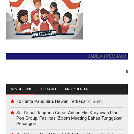
JADILAH PEMBACA PERTAM
INFO P
MINGGU INI
TERBARU
ARSIP BERITA
10 Fakta Paus Biru, Hewan Terbesar di Bumi
Said Iqbal Respons Cepat Aduan Eks Karyawan Riau
Pos Group, Fasilitasi Zoom Meeting Bahas Tunggakan
Pesangon