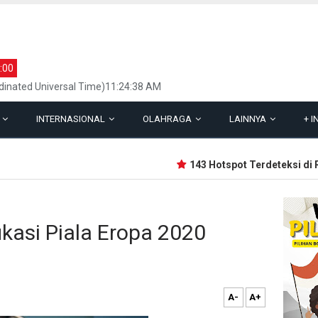
:00
dinated Universal Time)11:24:38 AM
L
INTERNASIONAL
OLAHRAGA
LAINNYA
+
I
143 Hotspot Terdeteksi di Ria
ikasi Piala Eropa 2020
A-
A+