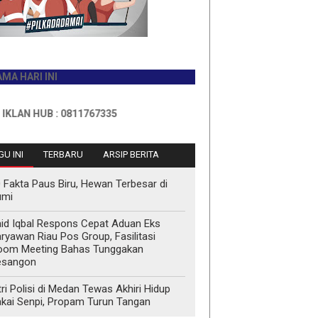
I INI
HUB : 0811767335
U INI
TERBARU
ARSIP BERITA
 Fakta Paus Biru, Hewan Terbesar di
umi
id Iqbal Respons Cepat Aduan Eks
ryawan Riau Pos Group, Fasilitasi
oom Meeting Bahas Tunggakan
esangon
tri Polisi di Medan Tewas Akhiri Hidup
kai Senpi, Propam Turun Tangan