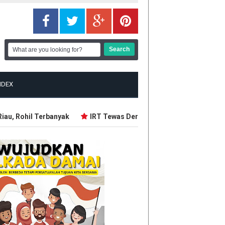
NDEX
u, Rohil Terbanyak
IRT Tewas Dersimbah Darah, Ditebas Mant