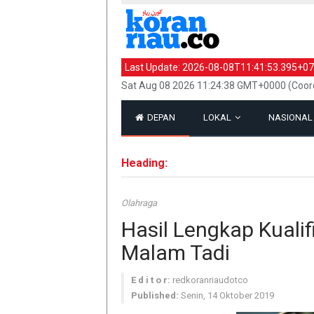
Last Update:
2026-08-08T11:41:53.395+07
Sat Aug 08 2026 11:24:38 GMT+0000 (Coor
DEPAN
LOKAL
NASIONA
Heading:
Olahraga
Hasil Lengkap Kualif
Malam Tadi
E d i t o r:
redkoranriaudotco
Published:
Senin, 14 Oktober 2019