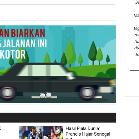
Se
Ma
te
me
Tu
du
B
D
Hasil Piala Dunia:
Prancis Hajar Senegal