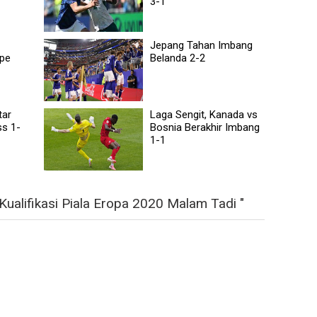
3-1
Jepang Tahan Imbang
ape
Belanda 2-2
tar
Laga Sengit, Kanada vs
s 1-
Bosnia Berakhir Imbang
1-1
ualifikasi Piala Eropa 2020 Malam Tadi "