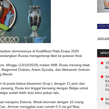
JADILAH PEMBACA PERTAMA HAR
INFO PEMASANGAN IKLAN 
tkan dominasinya di Kualifikasi Piala Eropa 2020.
MINGG
dangkan Russia mengantongi tiket ke putaran final.
10
um, Minggu (13/10/2019) malam WIB, Rusia menang telak
B
l), Magomed Ozdoev, Artem Dyzuba, dan Aleksandr Golovin
g Merah.
Sa
Ka
ri di posisi kedua klasemen Grup L dengan 21 poin dari
Z
 pesaing, Rusia kini tinggal bersaing dengan Belgia untuk
P
lgia sudah lebih dulu lolos pekan lalu.
Is
at menjamu Estonia. Meski bermain dengan 10 orang
Pa
Can, Jerman menggilas tuan rumah 0-3 via gol Ilkay