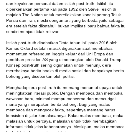
dan keyakinan personal dalam istilah post-truth. Istilah itu
diperkenalkan pertama kali pada 1992 oleh Steve Tesich di
majalah The Nation untuk merefleksikan kondisi perang Teluk
Persia dan Iran, meski dengan arti yang berbeda yaitu sebagai
era setelah fakta diketahui, bukan implikasi baru bahwa fakta itu
sendiri menjadi tidak relevan.
Istilah post-truth dinobatkan "kata tahun ini" pada 2016 oleh
Kamus Oxford setelah marak digunakan saat membahas
momentum referendum Inggris keluar dari Uni Eropa dan
pemilihan presiden AS yang dimenangkan oleh Donald Trump.
Konsep post-truth sering digunakan untuk menunjuk era
merebaknya berita hoaks di media sosial dan banyaknya berita
bohong yang disebarkan oleh politisi.
Menghadapi era post-truth itu memang menuntut upaya untuk
meningkatkan literasi publik. Dengan membaca dan membuka
wawasan baru, minimal mampu mencerna dan mencurigai
mana yang merupakan berita bohong. Bagi yang malas
membaca dan mengecek fakta, sepertinya memang harus
konsisten di jalur kemalasannya. Kalau malas membaca, maka
malaslah untuk percaya, malaslah untuk tidak membagikan
informasi tidak jelas kebenarannya. Meskipun, malas membaca