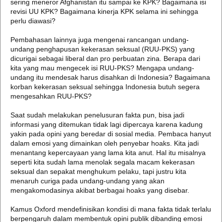
sering meneror Afghanistan itu sampai ke KPK? Bagaimana isi
revisi UU KPK? Bagaimana kinerja KPK selama ini sehingga
perlu diawasi?
Pembahasan lainnya juga mengenai rancangan undang-
undang penghapusan kekerasan seksual (RUU-PKS) yang
dicurigai sebagai liberal dan pro perbuatan zina. Berapa dari
kita yang mau mengecek isi RUU-PKS? Mengapa undang-
undang itu mendesak harus disahkan di Indonesia? Bagaimana
korban kekerasan seksual sehingga Indonesia butuh segera
mengesahkan RUU-PKS?
Saat sudah melakukan penelusuran fakta pun, bisa jadi
informasi yang ditemukan tidak lagi dipercaya karena kadung
yakin pada opini yang beredar di sosial media. Pembaca hanyut
dalam emosi yang dimainkan oleh penyebar hoaks. Kita jadi
menantang kepercayaan yang lama kita anut. Hal itu misalnya
seperti kita sudah lama menolak segala macam kekerasan
seksual dan sepakat menghukum pelaku, tapi justru kita
menaruh curiga pada undang-undang yang akan
mengakomodasinya akibat berbagai hoaks yang disebar.
Kamus Oxford mendefinisikan kondisi di mana fakta tidak terlalu
berpengaruh dalam membentuk opini publik dibanding emosi