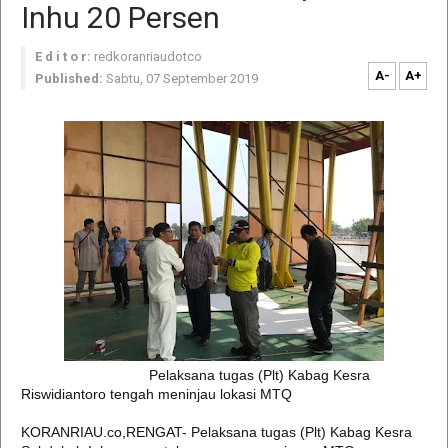
Inhu 20 Persen
E d i t o r:
redkoranriaudotco
A-
A+
Published:
Sabtu, 07 September 2019
Pelaksana tugas (Plt) Kabag Kesra
Riswidiantoro tengah meninjau lokasi MTQ
KORANRIAU.co,RENGAT- Pelaksana tugas (Plt) Kabag Kesra