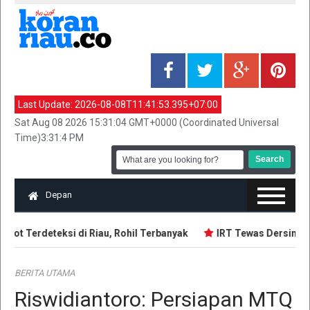
Last Update:
2026-08-08T11:41:53.395+07:00
Sat Aug 08 2026 15:31:04 GMT+0000 (Coordinated Universal
Time)3:31:4 PM
Depan
ot Terdeteksi di Riau, Rohil Terbanyak
IRT Tewas Dersimbah 
BERITA UTAMA
Riswidiantoro: Persiapan MTQ