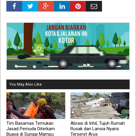
You May Also Like
Tim Basarnas Temukan
Abrasi di Inhil, Tujuh Rumah
Jasad Pemuda Diterkam
Rusak dan Lansia Nyaris
Buaya di Sungai Mampu
Terseret Arus