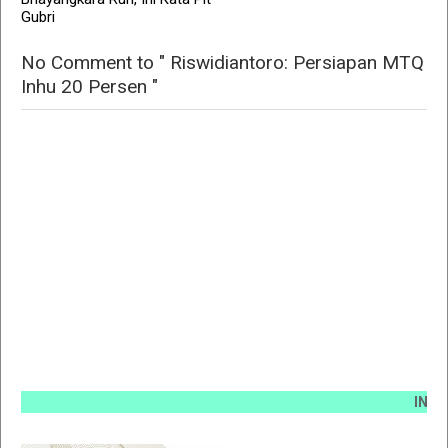
Gubri
No Comment to " Riswidiantoro: Persiapan MTQ
Inhu 20 Persen "
INFO PEMA