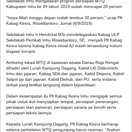
Sekdakab Inhu mengatakan progres persiapan MTQ
Kabupaten Inhu ke 49 tahun 2019 sudah mencapai 20 persen.
"Insya Allah minggu depan sudah tembus 30 persen," ucap Plt
Kabag Kesra, Riswidiantoro, Jumat (6/9/2019).
Sekdakab Inhu Ir Hendrizal MSi mendelegasikan Kabag ULP
Sekdakab Pemkab Inhu Riswidiantoro, SE, menjadi Plt Kabag
Kesra karena Kabag Kesra inisial AJ masih tersandung hukum
dugaan korupsi.
Ambizing lokasi MTQ di kawasan wisata Danau Raja Rengat
dihadiri oleh Lurah Kampung Dagang, Kabid LKI Diskominfo
Inhu dan jajaran, Kabag SDA dan jajaran, Kabid Dispora, Kabid
Satpol pp dan jajaran, Kabid Dishub, dari PU, serta instansi
terkait yang terlibat langsung dalam kepanitiaan.
Dalam kesempatan itu Plt Kabag Kesra Inhu mengajak semua
pihak untuk ikut menyiapkan tempat, persiapan penerangan,
persiapan stan pameran, persiapan sarana air bersih serta
persiapan teknis lainnya.
Kepada Lurah Kampung Dagang, Plt Kabag Kesra berharap
selama perhelatan MTQ pengunjung harus nyaman. "Arahan