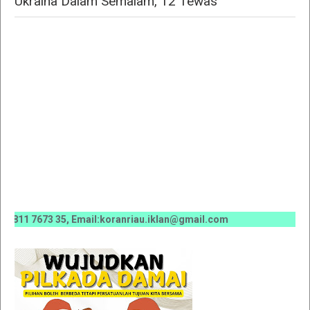
Ukraina Dalam Semalam, 12 Tewas "
1 7673 35, Email:koranriau.iklan@gmail.com