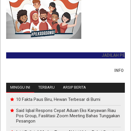
JADILAH PEMBACA 
INFO PEMASA
MINGGU INI
TERBARU
ARSIP BERITA
10 Fakta Paus Biru, Hewan Terbesar di Bumi
Said Iqbal Respons Cepat Aduan Eks Karyawan Riau
Pos Group, Fasilitasi Zoom Meeting Bahas Tunggakan
Pesangon