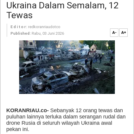
Ukraina Dalam Semalam, 12
Tewas
E d i t o r:
redkoranriaudotco
A-
A+
Published:
Rabu, 03 Juni 2026
KORANRIAU.co-
Sebanyak 12 orang tewas dan
puluhan lainnya terluka dalam serangan rudal dan
drone Rusia di seluruh wilayah Ukraina awal
pekan ini.