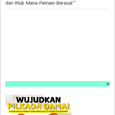
dari Klub Mana Pemain Berasal "
INFO PEM