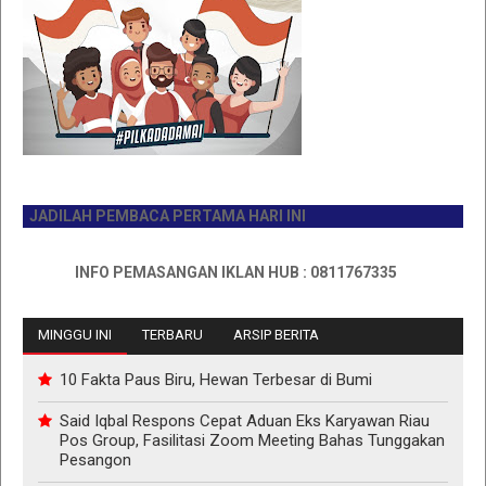
JADILAH PEMBACA PERTAMA HARI INI
INFO PEMASANGAN IKLAN HUB : 0811767335
MINGGU INI
TERBARU
ARSIP BERITA
10 Fakta Paus Biru, Hewan Terbesar di Bumi
Said Iqbal Respons Cepat Aduan Eks Karyawan Riau
Pos Group, Fasilitasi Zoom Meeting Bahas Tunggakan
Pesangon