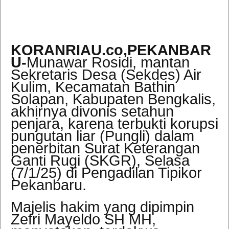
KORANRIAU.co,PEKANBAR
U-
Munawar Rosidi,
mantan
Sekretaris Desa (Sekdes) Air
Kulim, Kecamatan Bathin
Solapan, Kabupaten Bengkalis,
akhirnya divonis setahun
penjara, karena terbukti korupsi
pungutan liar (Pungli) dalam
penerbitan Surat Keterangan
Ganti Rugi (SKGR), Selasa
(7/1/25) di Pengadilan Tipikor
Pekanbaru.
Majelis hakim yang dipimpin
Zefri Mayeldo SH MH,