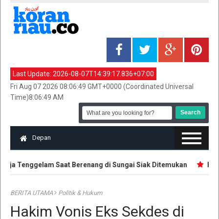
Last Update:
2026-08-07T14:39:17.836+07:00
Fri Aug 07 2026 08:06:49 GMT+0000 (Coordinated Universal
Time)8:06:49 AM
Depan
ja Tenggelam Saat Berenang di Sungai Siak Ditemukan
Hak E
BERITA UTAMA
Politik & Hukum
Hakim Vonis Eks Sekdes di