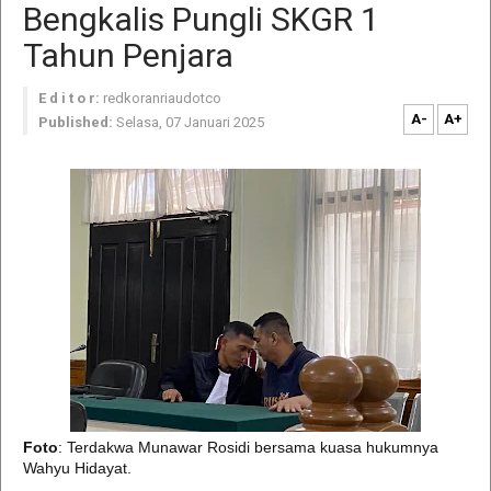
Bengkalis Pungli SKGR 1
Tahun Penjara
E d i t o r:
redkoranriaudotco
A-
A+
Published:
Selasa, 07 Januari 2025
Foto
: Terdakwa Munawar Rosidi bersama kuasa hukumnya
Wahyu Hidayat.