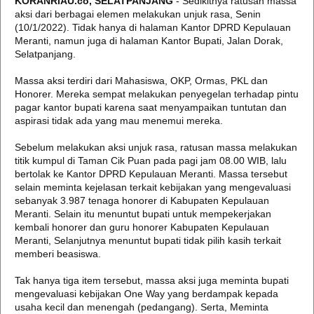
KORANRIAU.co, SELATPANJANG
- Sedikitnya ratusan massa
aksi dari berbagai elemen melakukan unjuk rasa, Senin
(10/1/2022). Tidak hanya di halaman Kantor DPRD Kepulauan
Meranti, namun juga di halaman Kantor Bupati, Jalan Dorak,
Selatpanjang.
Massa aksi terdiri dari Mahasiswa, OKP, Ormas, PKL dan
Honorer. Mereka sempat melakukan penyegelan terhadap pintu
pagar kantor bupati karena saat menyampaikan tuntutan dan
aspirasi tidak ada yang mau menemui mereka.
Sebelum melakukan aksi unjuk rasa, ratusan massa melakukan
titik kumpul di Taman Cik Puan pada pagi jam 08.00 WIB, lalu
bertolak ke Kantor DPRD Kepulauan Meranti. Massa tersebut
selain meminta kejelasan terkait kebijakan yang mengevaluasi
sebanyak 3.987 tenaga honorer di Kabupaten Kepulauan
Meranti. Selain itu menuntut bupati untuk mempekerjakan
kembali honorer dan guru honorer Kabupaten Kepulauan
Meranti, Selanjutnya menuntut bupati tidak pilih kasih terkait
memberi beasiswa.
Tak hanya tiga item tersebut, massa aksi juga meminta bupati
mengevaluasi kebijakan One Way yang berdampak kepada
usaha kecil dan menengah (pedangang). Serta, Meminta