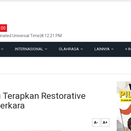
:00
inated Universal Time)8:12:21 PM
L
INTERNASIONAL
OLAHRAGA
LAINNYA
+
I
u Terapkan Restorative
Perkara
A-
A+