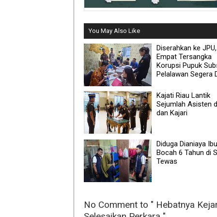
You May Also Like
Diserahkan ke JPU,
Empat Tersangka
Korupsi Pupuk Subs
Pelalawan Segera Di
Kajati Riau Lantik
Sejumlah Asisten 
dan Kajari
Diduga Dianiaya Ibu 
Bocah 6 Tahun di S
Tewas
No Comment to " Hebatnya Kejari
Selesaikan Perkara "