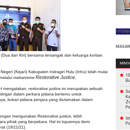
JADILAH PEMBACA PE
INFO PEMASANGAN IKL
 (Dua dari Kiri) bersama tersangak dan keluarga korban.
MINGG
Negeri (Kejari) Kabupaten Indragiri Hulu (Inhu) telah mulai
10
Restorative Justice.
 melalui mekanisme
B
 mengatakan, restorative justice ini merupakan sebuah
Sa
tingan dalam perkara pidana bertemu untuk
Ka
nya, bukan pidana penjara yang diutamakan dalam
Z
P
engan mengunakan Restorative justice, lebih
Is
ra pihak yang berpekara. Hal ini tujuannya demi
Pa
at (19/11/21).