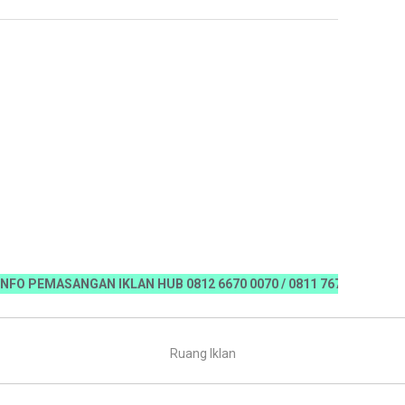
EMASANGAN IKLAN HUB 0812 6670 0070 / 0811 7673 35, Email:koran
Ruang Iklan