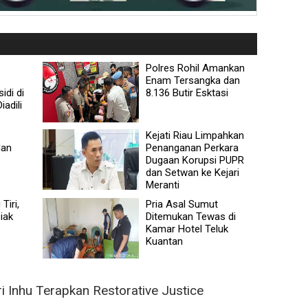
Polres Rohil Amankan
Enam Tersangka dan
idi di
8.136 Butir Esktasi
adili
Kejati Riau Limpahkan
dan
Penanganan Perkara
Dugaan Korupsi PUPR
dan Setwan ke Kejari
Meranti
Tiri,
Pria Asal Sumut
iak
Ditemukan Tewas di
Kamar Hotel Teluk
Kuantan
 Inhu Terapkan Restorative Justice