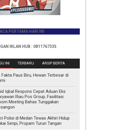
RTAMA HARI INI
AN HUB : 0811767335
U INI
TERBARU
ARSIP BERITA
 Fakta Paus Biru, Hewan Terbesar di
umi
id Iqbal Respons Cepat Aduan Eks
ryawan Riau Pos Group, Fasilitasi
oom Meeting Bahas Tunggakan
esangon
tri Polisi di Medan Tewas Akhiri Hidup
kai Senpi, Propam Turun Tangan