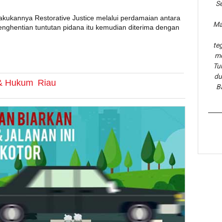
Se
ukannya Restorative Justice melalui perdamaian antara
Ma
enghentian tuntutan pidana itu kemudian diterima dengan
te
me
Tu
du
 & Hukum
Riau
B