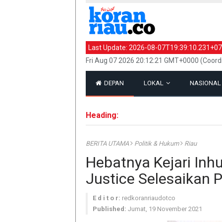
Last Update:
2026-08-07T19:39:10.231+07
Fri Aug 07 2026 20:12:21 GMT+0000 (Coord
DEPAN
LOKAL
NASIONA
Heading:
BERITA UTAMA
Politik & Hukum
Riau
Hebatnya Kejari Inh
Justice Selesaikan 
E d i t o r:
redkoranriaudotco
Published:
Jumat, 19 November 2021