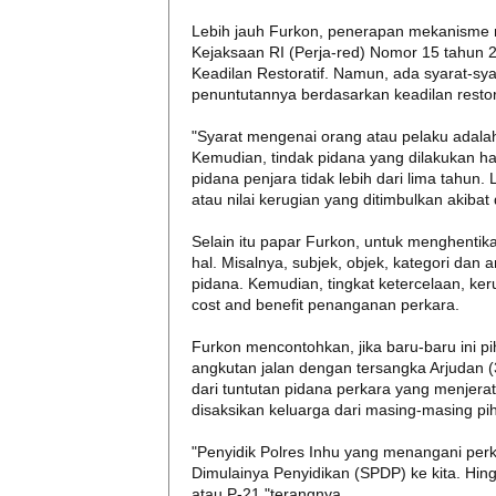
Lebih jauh Furkon, penerapan mekanisme re
Kejaksaan RI (Perja-red) Nomor 15 tahun 
Keadilan Restoratif. Namun, ada syarat-sya
penuntutannya berdasarkan keadilan restora
"Syarat mengenai orang atau pelaku adalah
Kemudian, tindak pidana yang dilakukan 
pidana penjara tidak lebih dari lima tahun.
atau nilai kerugian yang ditimbulkan akibat d
Selain itu papar Furkon, untuk menghenti
hal. Misalnya, subjek, objek, kategori dan 
pidana. Kemudian, tingkat ketercelaan, keru
cost and benefit penanganan perkara.
Furkon mencontohkan, jika baru-baru ini p
angkutan jalan dengan tersangka Arjudan (3
dari tuntutan pidana perkara yang menjer
disaksikan keluarga dari masing-masing pi
"Penyidik Polres Inhu yang menangani per
Dimulainya Penyidikan (SPDP) ke kita. Hin
atau P-21,"terangnya.