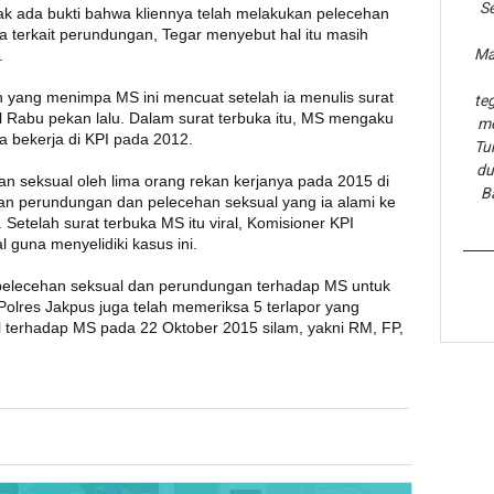
Se
ak ada bukti bahwa kliennya telah melakukan pelecehan
a terkait perundungan, Tegar menyebut hal itu masih
Ma
r.
yang menimpa MS ini mencuat setelah ia menulis surat
te
al Rabu pekan lalu. Dalam surat terbuka itu, MS mengaku
me
a bekerja di KPI pada 2012.
Tu
du
n seksual oleh lima orang rekan kerjanya pada 2015 di
B
n perundungan dan pelecehan seksual yang ia alami ke
i. Setelah surat terbuka MS itu viral, Komisioner KPI
l guna menyelidiki kasus ini.
 pelecehan seksual dan perundungan terhadap MS untuk
olres Jakpus juga telah memeriksa 5 terlapor yang
l terhadap MS pada 22 Oktober 2015 silam, yakni RM, FP,