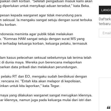
mpaikan oleh korban. "Setelah pengaduan masuk kami akan
ng diperlukan untuk menyikapi aduan tersebut," kata Beka.
LANGG
rpesan kepada warganet agar tidak merundung para
Daftar
 seksual. Ia mengaku sangat setuju dengan surat terbuka
terbaru
aku korban.
ndonesia meminta agar publik tidak melakukan
u. "Komnas HAM sangat setuju dengan surat MS yang
n terhadap keluarga korban, keluarga pelaku, termasuk
alam kasus pelecehan seksual sebelumnya tak terima telah
 di dunia maya. Mereka pun berencana melaporkan
barkan data pribadi dan melakukan perundungan.
a pelaku RT dan EO, mengaku sudah berdiskusi dengan
rencana ini. "Entah kita akan melapor di kepolisian,
an untuk kita laporkan," kata Tegar.
maya yang dilakukan warganet sangat merugikan kliennya.
 kliennya, namun juga pada keluarga mulai dari istri dan