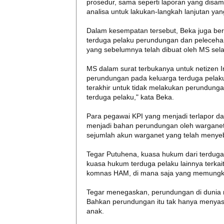
prosedur, sama seperti laporan yang disa
analisa untuk lakukan-langkah lanjutan ya
Dalam kesempatan tersebut, Beka juga be
terduga pelaku perundungan dan pelecehan
yang sebelumnya telah dibuat oleh MS sel
MS dalam surat terbukanya untuk netizen I
perundungan pada keluarga terduga pelak
terakhir untuk tidak melakukan perundunga
terduga pelaku," kata Beka.
Para pegawai KPI yang menjadi terlapor d
menjadi bahan perundungan oleh warganet
sejumlah akun warganet yang telah menye
Tegar Putuhena, kuasa hukum dari terdug
kuasa hukum terduga pelaku lainnya terkait 
komnas HAM, di mana saja yang memungkink
Tegar menegaskan, perundungan di dunia 
Bahkan perundungan itu tak hanya menyasar
anak.