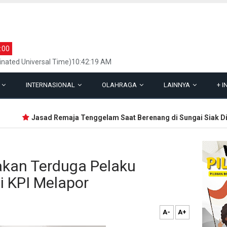
:00
inated Universal Time)10:42:19 AM
L
INTERNASIONAL
OLAHRAGA
LAINNYA
+
I
Jasad Remaja Tenggelam Saat Berenang di Sungai Siak Dite
kan Terduga Pelaku
i KPI Melapor
A-
A+