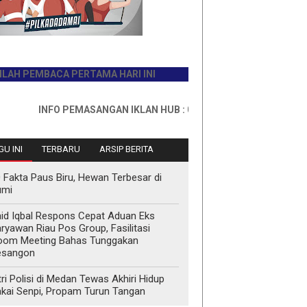
EMBACA PERTAMA HARI INI
INFO PEMASANGAN IKLAN HUB : 0811767335
U INI
TERBARU
ARSIP BERITA
 Fakta Paus Biru, Hewan Terbesar di
umi
id Iqbal Respons Cepat Aduan Eks
ryawan Riau Pos Group, Fasilitasi
oom Meeting Bahas Tunggakan
esangon
tri Polisi di Medan Tewas Akhiri Hidup
kai Senpi, Propam Turun Tangan