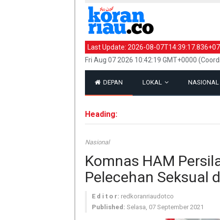
Last Update:
2026-08-07T14:39:17.836+07
Fri Aug 07 2026 10:42:19 GMT+0000 (Coord
DEPAN
LOKAL
NASIONA
Heading:
Nasional
Komnas HAM Persila
Pelecehan Seksual d
E d i t o r:
redkoranriaudotco
Published:
Selasa, 07 September 2021