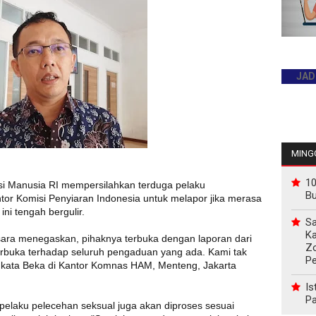
JADILAH P
MINGG
10
asi Manusia RI mempersilahkan terduga pelaku
B
tor Komisi Penyiaran Indonesia untuk melapor jika merasa
ini tengah bergulir.
Sa
Ka
ra menegaskan, pihaknya terbuka dengan laporan dari
Z
rbuka terhadap seluruh pengaduan yang ada. Kami tak
P
 kata Beka di Kantor Komnas HAM, Menteng, Jakarta
Is
Pa
elaku pelecehan seksual juga akan diproses sesuai