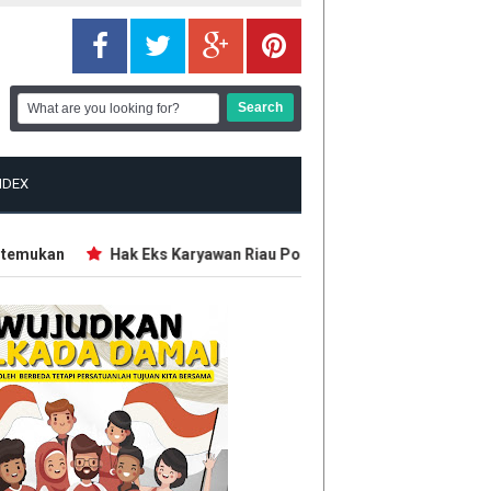
NDEX
mukan
Hak Eks Karyawan Riau Pos Group Diklaim Tertunggak 