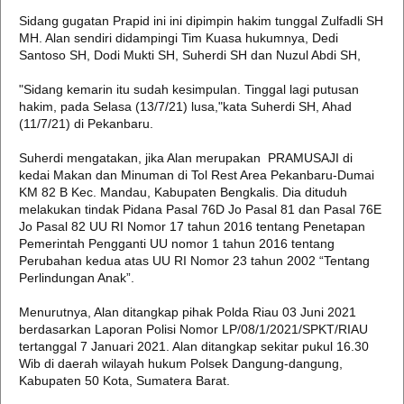
Sidang gugatan Prapid ini ini dipimpin hakim tunggal Zulfadli SH
MH. Alan sendiri didampingi Tim Kuasa hukumnya, Dedi
Santoso SH, Dodi Mukti SH, Suherdi SH dan Nuzul Abdi SH,
"Sidang kemarin itu sudah kesimpulan. Tinggal lagi putusan
hakim, pada Selasa (13/7/21) lusa,"kata Suherdi SH, Ahad
(11/7/21) di Pekanbaru.
Suherdi mengatakan, jika Alan merupakan PRAMUSAJI di
kedai Makan dan Minuman di Tol Rest Area Pekanbaru-Dumai
KM 82 B Kec. Mandau, Kabupaten Bengkalis. Dia dituduh
melakukan tindak Pidana Pasal 76D Jo Pasal 81 dan Pasal 76E
Jo Pasal 82 UU RI Nomor 17 tahun 2016 tentang Penetapan
Pemerintah Pengganti UU nomor 1 tahun 2016 tentang
Perubahan kedua atas UU RI Nomor 23 tahun 2002 “Tentang
Perlindungan Anak”.
Menurutnya, Alan ditangkap pihak Polda Riau 03 Juni 2021
berdasarkan Laporan Polisi Nomor LP/08/1/2021/SPKT/RIAU
tertanggal 7 Januari 2021. Alan ditangkap sekitar pukul 16.30
Wib di daerah wilayah hukum Polsek Dangung-dangung,
Kabupaten 50 Kota, Sumatera Barat.