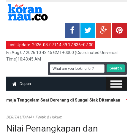
Last Update:
2026-08-07T14:39:17.836+07:00
Fri Aug 07 2026 10:43:45 GMT+0000 (Coordinated Universal
Time)10:43:45 AM
Depan
emaja Tenggelam Saat Berenang di Sungai Siak Ditemukan
Ha
BERITA UTAMA
Politik & Hukum
Nilai Penangkapan dan