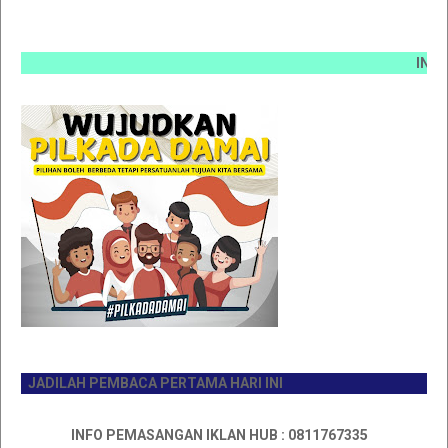
INFO PEM
JADILAH PEMBACA PERTAMA HARI INI
INFO PEMASANGAN IKLAN HUB : 0811767335