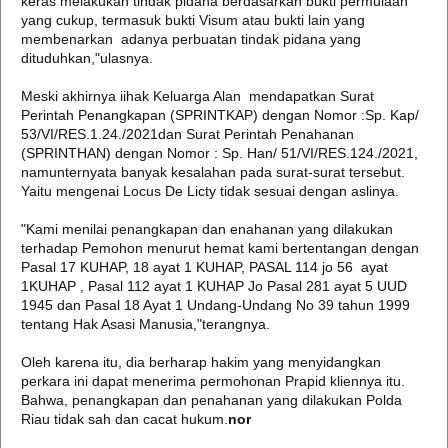
keras melakukan tindak pidana berdasarkan bukti permulaan
yang cukup, termasuk bukti Visum atau bukti lain yang
membenarkan adanya perbuatan tindak pidana yang
dituduhkan,"ulasnya.
Meski akhirnya iihak Keluarga Alan mendapatkan Surat
Perintah Penangkapan (SPRINTKAP) dengan Nomor :Sp. Kap/
53/VI/RES.1.24./2021dan Surat Perintah Penahanan
(SPRINTHAN) dengan Nomor : Sp. Han/ 51/VI/RES.124./2021,
namunternyata banyak kesalahan pada surat-surat tersebut.
Yaitu mengenai Locus De Licty tidak sesuai dengan aslinya.
"Kami menilai penangkapan dan enahanan yang dilakukan
terhadap Pemohon menurut hemat kami bertentangan dengan
Pasal 17 KUHAP, 18 ayat 1 KUHAP, PASAL 114 jo 56 ayat
1KUHAP , Pasal 112 ayat 1 KUHAP Jo Pasal 281 ayat 5 UUD
1945 dan Pasal 18 Ayat 1 Undang-Undang No 39 tahun 1999
tentang Hak Asasi Manusia,"terangnya.
Oleh karena itu, dia berharap hakim yang menyidangkan
perkara ini dapat menerima permohonan Prapid kliennya itu.
Bahwa, penangkapan dan penahanan yang dilakukan Polda
Riau tidak sah dan cacat hukum.
nor