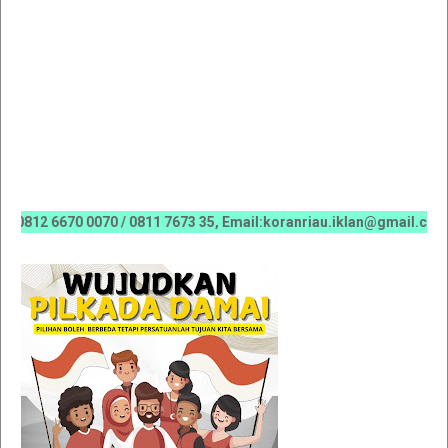
 6670 0070 / 0811 7673 35, Email:koranriau.iklan@gmail.com