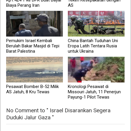
Rp1.424 T ke DPR Buat Bayar
Teken Kesepakatan dengan
Biaya Perang Iran
AS
Pemukim Israel Kembali
China Bantah Tuduhan Uni
Berulah Bakar Masjid di Tepi
Eropa Latih Tentara Rusia
Barat Palestina
untuk Ukraina
Pesawat Bomber B-52 Milik
Kronologi Pesawat di
AS Jatuh, 8 Kru Tewas
Missouri Jatuh, 11 Penerjun
Payung-1 Pilot Tewas
No Comment to " Israel Disarankan Segera
Duduki Jalur Gaza "