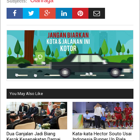
Olahraga
Subjects:
You May Also Like
Dua Ganjalan Jadi Biang
Kata-kata Hector Souto Usai
Kerok Kesepakatan Damai
Indonesia Runner Up Piala