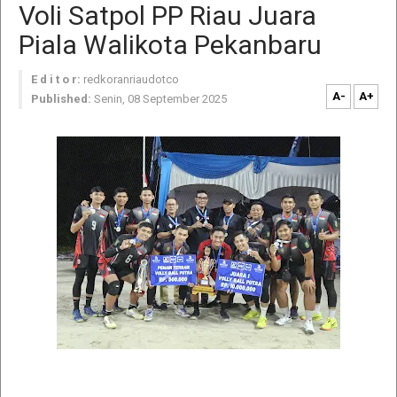
Voli Satpol PP Riau Juara
Piala Walikota Pekanbaru
E d i t o r:
redkoranriaudotco
A-
A+
Published:
Senin, 08 September 2025