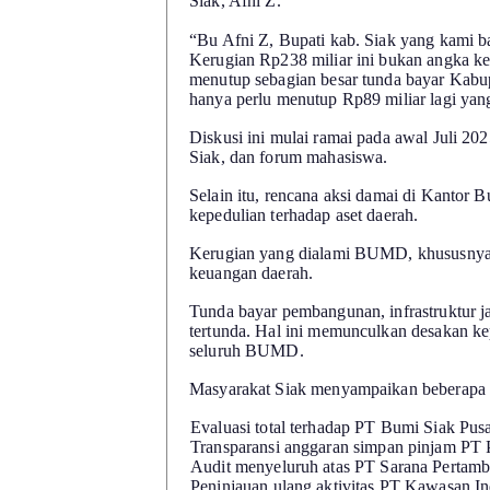
Siak, Afni Z.
“Bu Afni Z, Bupati kab. Siak yang kami
Kerugian Rp238 miliar ini bukan angka kec
menutup sebagian besar tunda bayar Kabu
hanya perlu menutup Rp89 miliar lagi yang
Diskusi ini mulai ramai pada awal Juli 202
Siak, dan forum mahasiswa.
Selain itu, rencana aksi damai di Kantor B
kepedulian terhadap aset daerah.
Kerugian yang dialami BUMD, khususnya 
keuangan daerah.
Tunda bayar pembangunan, infrastruktur j
tertunda. Hal ini memunculkan desakan k
seluruh BUMD.
Masyarakat Siak menyampaikan beberapa 
1.
Evaluasi total terhadap PT Bumi Siak Pus
2.
Transparansi anggaran simpan pinjam PT 
3.
Audit menyeluruh atas PT Sarana Pertamb
4.
Peninjauan ulang aktivitas PT Kawasan In