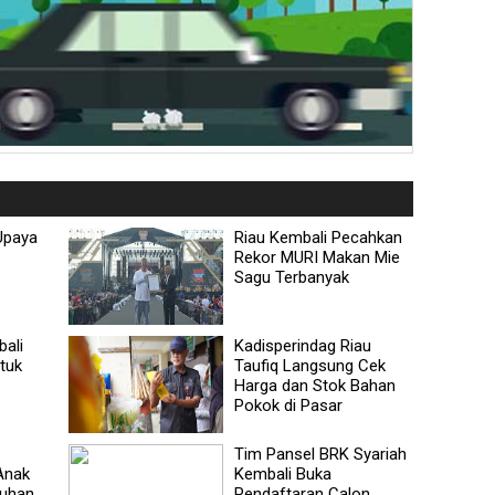
Upaya
Riau Kembali Pecahkan
Rekor MURI Makan Mie
Sagu Terbanyak
ali
Kadisperindag Riau
tuk
Taufiq Langsung Cek
Harga dan Stok Bahan
Pokok di Pasar
Tim Pansel BRK Syariah
Anak
Kembali Buka
suhan
Pendaftaran Calon