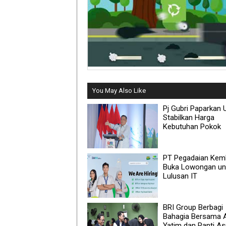
You May Also Like
Pj Gubri Paparkan 
Stabilkan Harga
Kebutuhan Pokok
PT Pegadaian Kemb
Buka Lowongan un
Lulusan IT
BRI Group Berbagi
Bahagia Bersama 
Yatim dan Panti A