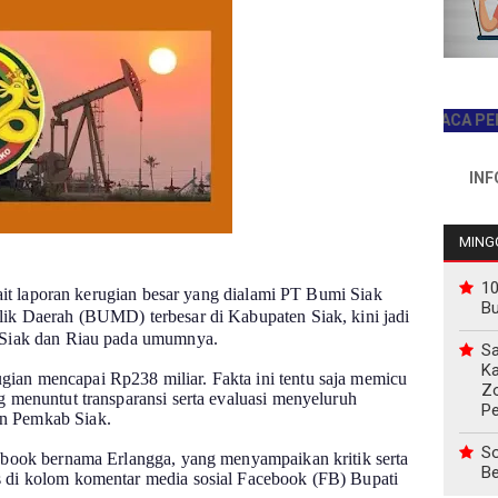
JADILAH PEMBACA PERTAMA H
INFO PEMA
MINGG
10
it laporan kerugian besar yang dialami PT Bumi Siak
B
ik Daerah (BUMD) terbesar di Kabupaten Siak, kini jadi
 Siak dan Riau pada umumnya.
Sa
Ka
an mencapai Rp238 miliar. Fakta ini tentu saja memicu
Z
 menuntut transparansi serta evaluasi menyeluruh
P
n Pemkab Siak.
So
ebook bernama Erlangga, yang menyampaikan kritik serta
Be
 di kolom komentar media sosial Facebook (FB) Bupati