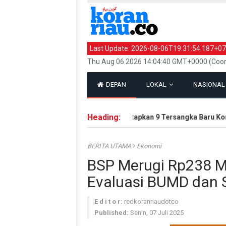
Last Update:
2026-08-06T19:31:54.187+07
Thu Aug 06 2026 14:04:40 GMT+0000 (Coor
DEPAN
LOKAL
NASIONA
Heading:
Kejati Riau Tetapkan 9 Tersangka Baru Korup
BERITA UTAMA
Ekonomi
BSP Merugi Rp238 Mi
Evaluasi BUMD dan S
E d i t o r:
redkoranriaudotco
Published:
Senin, 07 Juli 2025