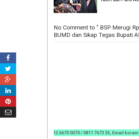
No Comment to " BSP Merugi Rp23
BUMD dan Sikap Tegas Bupati Af
AN IKLAN HUB 0812 6670 0070 / 0811 7673 35, Email:koranriau.ik