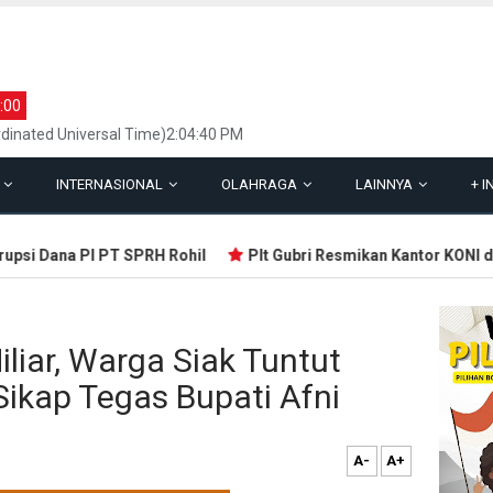
:00
dinated Universal Time)2:04:40 PM
L
INTERNASIONAL
OLAHRAGA
LAINNYA
+
I
si Dana PI PT SPRH Rohil
Plt Gubri Resmikan Kantor KONI di 
liar, Warga Siak Tuntut
ikap Tegas Bupati Afni
A-
A+