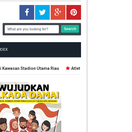
NDEX
Kawasan Stadion Utama Riau
Atlet dan Pelatih Demo Tuntut Bo