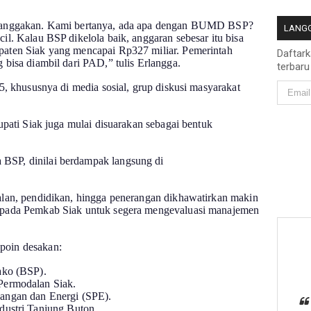
 banggakan. Kami bertanya, ada apa dengan BUMD BSP?
LANGG
il. Kalau BSP dikelola baik, anggaran sebesar itu bisa
paten Siak yang mencapai Rp327 miliar. Pemerintah
Daftar
 bisa diambil dari PAD,” tulis Erlangga.
terbaru
5, khususnya di media sosial, grup diskusi masyarakat
upati Siak juga mulai disuarakan sebagai bentuk
BSP, dinilai berdampak langsung di
alan, pendidikan, hingga penerangan dikhawatirkan makin
epada Pemkab Siak untuk segera mengevaluasi manajemen
poin desakan:
ako (BSP).
Permodalan Siak.
angan dan Energi (SPE).
dustri Tanjung Buton.