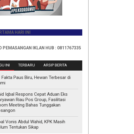
ARI INI
SANGAN IKLAN HUB : 0811767335
U INI
TERBARU
ARSIP BERITA
 Fakta Paus Biru, Hewan Terbesar di
umi
id Iqbal Respons Cepat Aduan Eks
ryawan Riau Pos Group, Fasilitasi
oom Meeting Bahas Tunggakan
esangon
al Vonis Abdul Wahid, KPK Masih
lum Tentukan Sikap