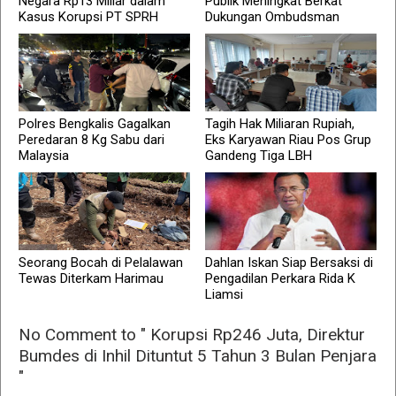
Negara Rp13 Miliar dalam
Publik Meningkat Berkat
Kasus Korupsi PT SPRH
Dukungan Ombudsman
Polres Bengkalis Gagalkan
Tagih Hak Miliaran Rupiah,
Peredaran 8 Kg Sabu dari
Eks Karyawan Riau Pos Grup
Malaysia
Gandeng Tiga LBH
Seorang Bocah di Pelalawan
Dahlan Iskan Siap Bersaksi di
Tewas Diterkam Harimau
Pengadilan Perkara Rida K
Liamsi
No Comment to " Korupsi Rp246 Juta, Direktur
Bumdes di Inhil Dituntut 5 Tahun 3 Bulan Penjara
"