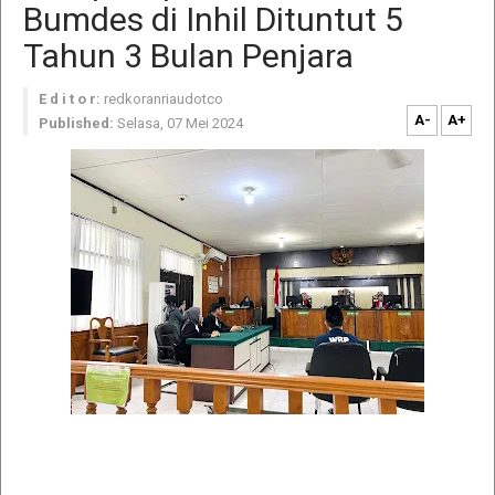
Bumdes di Inhil Dituntut 5
Tahun 3 Bulan Penjara
E d i t o r:
redkoranriaudotco
A-
A+
Published:
Selasa, 07 Mei 2024