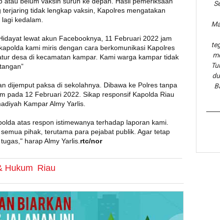
ap atau belum vaksin suruh ke depan. Hasil pemeriksaan
Se
 terjaring tidak lengkap vaksin, Kapolres mengatakan
lagi kedalam.
Ma
t Hidayat lewat akun Facebooknya, 11 Februari 2022 jam
te
apolda kami miris dengan cara berkomunikasi Kapolres
me
tur desa di kecamatan kampar. Kami warga kampar tidak
Tu
 tangan”
du
 dijemput paksa di sekolahnya. Dibawa ke Polres tanpa
B
 jam pada 12 Februari 2022. Sikap responsif Kapolda Riau
diyah Kampar Almy Yarlis.
polda atas respon istimewanya terhadap laporan kami.
i semua pihak, terutama para pejabat publik. Agar tetap
ugas," harap Almy Yarlis.
rtc/nor
 & Hukum
Riau