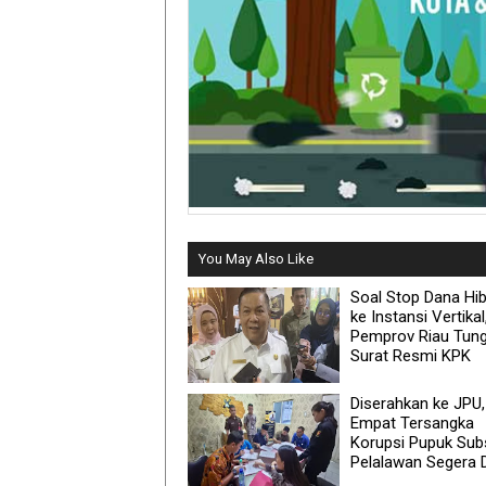
You May Also Like
Soal Stop Dana Hi
ke Instansi Vertikal
Pemprov Riau Tun
Surat Resmi KPK
Diserahkan ke JPU,
Empat Tersangka
Korupsi Pupuk Subs
Pelalawan Segera Di