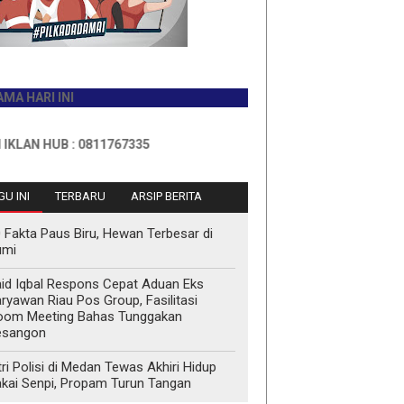
I INI
HUB : 0811767335
U INI
TERBARU
ARSIP BERITA
 Fakta Paus Biru, Hewan Terbesar di
umi
id Iqbal Respons Cepat Aduan Eks
ryawan Riau Pos Group, Fasilitasi
oom Meeting Bahas Tunggakan
esangon
tri Polisi di Medan Tewas Akhiri Hidup
kai Senpi, Propam Turun Tangan