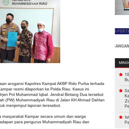
JADILAH PEMBACA PERTAMA HAR
INFO PEMASANGAN IKLAN 
MINGG
10
B
aan arogansi Kapolres Kampat AKBP Rido Purba terhada
mpar resmi dilaporkan ke Polda Riau. Kasus ini
Sa
Irjen Pol Muhammad Iqbal. Jendral Bintang Dua tersebut
Ka
ayah (PW) Muhammadiyah Riau di Jalan KH Ahmad Dahlan
Z
tuk menjemput laporan teresebut.
P
da masyarakat Kampar secara umum dan warga
Is
 hadapan para pengurus Muhammadiyah Riau dan
Pa