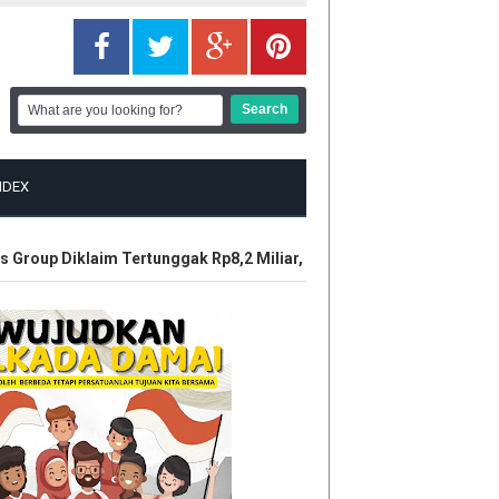
NDEX
roup Diklaim Tertunggak Rp8,2 Miliar, LBH Tuah Negeri Layangka