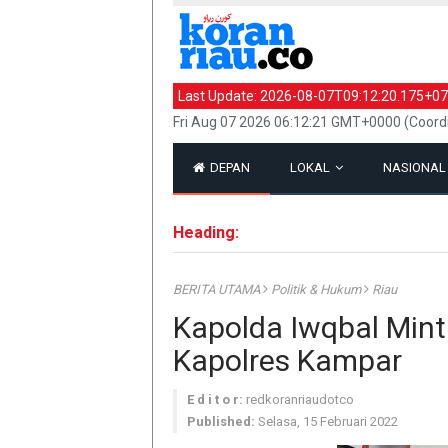
Last Update:
2026-08-07T09:12:20.175+07
Fri Aug 07 2026 06:12:21 GMT+0000 (Coord
DEPAN
LOKAL
NASIONA
Heading:
BERITA UTAMA
Politik & Hukum
Riau
Kapolda Iwqbal Mint
Kapolres Kampar
E d i t o r:
redkoranriaudotco
Published:
Selasa, 15 Februari 2022