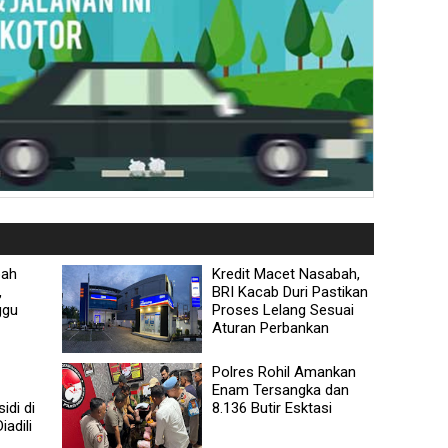
bah
Kredit Macet Nasabah,
,
BRI Kacab Duri Pastikan
ggu
Proses Lelang Sesuai
Aturan Perbankan
Polres Rohil Amankan
Enam Tersangka dan
idi di
8.136 Butir Esktasi
adili