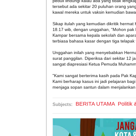
peduli lindungi kalau ada yang tidak lengk
tersebut ada sekitar 20 puluhan orang yang
kawal mereka untuk vaksin kemudian bawa 
Sikap itulah yang kemudian dikritik herma
18.17 wib, dengan unggahan, “Mohon pak k
Kampar bersama kepala sekolah dan apara
terbiasa bahasa kasar dengan tiga telapak
Unggahan inilah yang menyebabkan Herman
surat panggilan. Diperiksa dari sekitar 12
sangat diapresiasi Ketua Pemuda Muhamma
"Kami sangat berterima kasih pada Pak Ka
Kami berharap kasus ini jadi pelajaran bag
menjaga sopan santun dalam menjalankan t
BERITA UTAMA
Politik
Subjects: