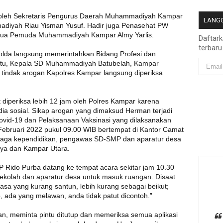
 oleh Sekretaris Pengurus Daerah Muhammadiyah Kampar
LANGG
diyah Riau Yisman Yusuf. Hadir juga Penasehat PW
tua Pemuda Muhammadiyah Kampar Almy Yarlis.
Daftar
terbaru
polda langsung memerintahkan Bidang Profesi dan
itu, Kepala SD Muhammadiyah Batubelah, Kampar
tindak arogan Kapolres Kampar langsung diperiksa
diperiksa lebih 12 jam oleh Polres Kampar karena
dia sosial. Sikap arogan yang dimaksud Herman terjadi
ovid-19 dan Pelaksanaan Vaksinasi yang dilaksanakan
Februari 2022 pukul 09.00 WIB bertempat di Kantor Camat
enaga kependidikan, pengawas SD-SMP dan aparatur desa
aya dan Kampar Utara.
 Rido Purba datang ke tempat acara sekitar jam 10.30
sekolah dan aparatur desa untuk masuk ruangan. Disaat
sa yang kurang santun, lebih kurang sebagai beikut;
 ada yang melawan, anda tidak patut dicontoh.”
, meminta pintu ditutup dan memeriksa semua aplikasi