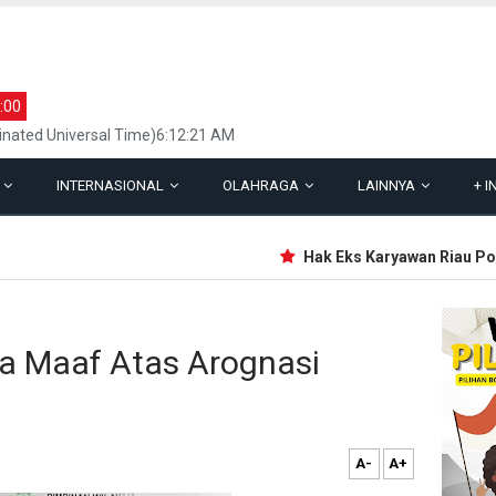
:00
inated Universal Time)6:12:21 AM
L
INTERNASIONAL
OLAHRAGA
LAINNYA
+
I
Hak Eks Karyawan Riau Pos G
a Maaf Atas Arognasi
A-
A+