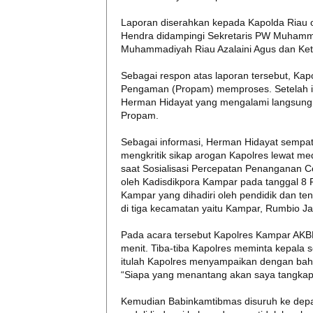
Laporan diserahkan kepada Kapolda Riau
Hendra didampingi Sekretaris PW Muhamma
Muhammadiyah Riau Azalaini Agus dan Ke
Sebagai respon atas laporan tersebut, Ka
Pengaman (Propam) memproses. Setelah 
Herman Hidayat yang mengalami langsung 
Propam.
Sebagai informasi, Herman Hidayat sempat 
mengkritik sikap arogan Kapolres lewat me
saat Sosialisasi Percepatan Penanganan C
oleh Kadisdikpora Kampar pada tanggal 8 
Kampar yang dihadiri oleh pendidik dan t
di tiga kecamatan yaitu Kampar, Rumbio J
Pada acara tersebut Kapolres Kampar AKBP
menit. Tiba-tiba Kapolres meminta kepala 
itulah Kapolres menyampaikan dengan baha
“Siapa yang menantang akan saya tangkap,
Kemudian Babinkamtibmas disuruh ke depan