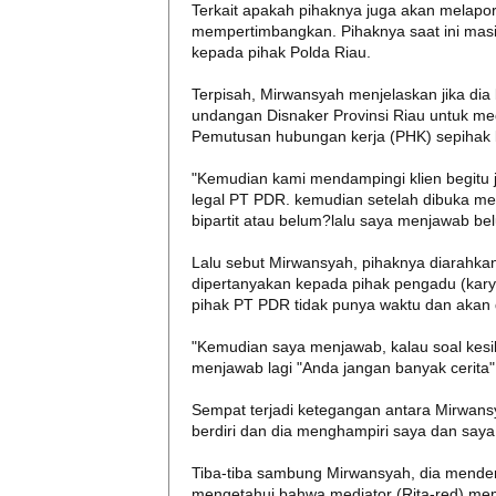
Terkait apakah pihaknya juga akan melapor
mempertimbangkan. Pihaknya saat ini masi
kepada pihak Polda Riau.
Terpisah, Mirwansyah menjelaskan jika d
undangan Disnaker Provinsi Riau untuk medi
Pemutusan hubungan kerja (PHK) sepihak
"Kemudian kami mendampingi klien begitu
legal PT PDR. kemudian setelah dibuka 
bipartit atau belum?lalu saya menjawab be
Lalu sebut Mirwansyah, pihaknya diarahkan
dipertanyakan kepada pihak pengadu (karya
pihak PT PDR tidak punya waktu dan akan d
"Kemudian saya menjawab, kalau soal kesi
menjawab lagi "Anda jangan banyak cerita"
Sempat terjadi ketegangan antara Mirwans
berdiri dan dia menghampiri saya dan say
Tiba-tiba sambung Mirwansyah, dia mendeng
mengetahui bahwa mediator (Rita-red) mem