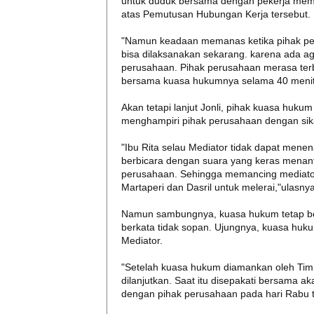
untuk duduk bersama dengan pekerja mem
atas Pemutusan Hubungan Kerja tersebut.
"Namun keadaan memanas ketika pihak per
bisa dilaksanakan sekarang. karena ada ag
perusahaan. Pihak perusahaan merasa te
bersama kuasa hukumnya selama 40 menit ya
Akan tetapi lanjut Jonli, pihak kuasa huk
menghampiri pihak perusahaan dengan sik
"Ibu Rita selau Mediator tidak dapat men
berbicara dengan suara yang keras menan
perusahaan. Sehingga memancing mediator 
Martaperi dan Dasril untuk melerai,"ulasnya
Namun sambungnya, kuasa hukum tetap ber
berkata tidak sopan. Ujungnya, kuasa huk
Mediator.
"Setelah kuasa hukum diamankan oleh Tim M
dilanjutkan. Saat itu disepakati bersama a
dengan pihak perusahaan pada hari Rabu 