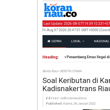
Last Update:
2026-08-07T19:39:10.231+07
Fri Aug 07 2026 20:47:01 GMT+0000 (Coord
DEPAN
LOKAL
NASIONA
Heading:
n Senjata
Polisi Amankan Enam Penambang Emas Ilegal di Kua
Berita Riau
BERITA UTAMA
Soal Keributan di Ka
Kadisnakertrans Ria
E d i t o r:
redkoranriaudotco
Published:
Kamis, 06 Januari 2022