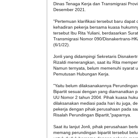
Dinas Tenaga Kerja dan Transmigrasi Prov
Desember 2021.
"Pertemuan klarifikasi tersebut baru dapa
kehadiran pekerja bersama kuasa hukumn
tersebut Ibu Rita Yuliani, berdasarkan Sur
Transmigrasi Nomor 090/Disnakertrans-HK/
(6/1/22).
Jonli yang didampingi Sekretaris Disnakertr
Rizaldi menerangkan, saat itu Rita memper
Namun ternyata, belum memenuhi syarat u
Pemutusan Hubungan Kerja.
"Yaitu belum dilaksanakannya Perundingan 
Bipartit sesuai dengan yang diamanatkan 
UU Nomor 2 tahun 2004. Pihak kuasa huku
dilaksanakan mediasi pada hari itu juga, 
pekerja dengan pihak perusahaan pada sa
Risalah Perundingan Bipartit,"paparnya.
Saat itu lanjut Jonli, pihak perusahaan be
memang perundingan bipartit tersebut bel