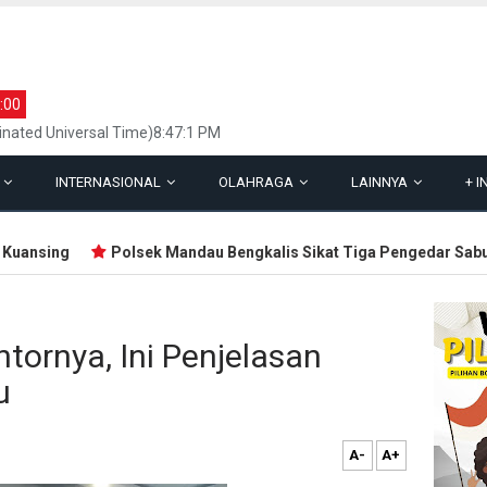
:00
inated Universal Time)8:47:1 PM
L
INTERNASIONAL
OLAHRAGA
LAINNYA
+
I
nsing
Polsek Mandau Bengkalis Sikat Tiga Pengedar Sabu
ntornya, Ini Penjelasan
u
A-
A+