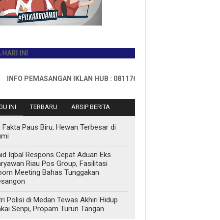
PEMASANGAN IKLAN HUB : 0811767335
U INI
TERBARU
ARSIP BERITA
 Fakta Paus Biru, Hewan Terbesar di
umi
id Iqbal Respons Cepat Aduan Eks
ryawan Riau Pos Group, Fasilitasi
oom Meeting Bahas Tunggakan
esangon
tri Polisi di Medan Tewas Akhiri Hidup
kai Senpi, Propam Turun Tangan