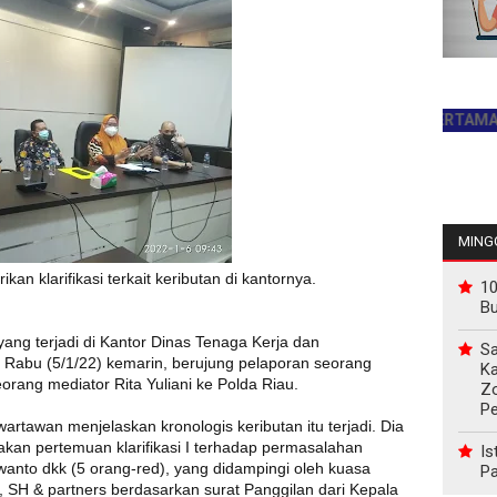
JADILAH PEMBACA PERTAMA HARI INI
INFO 
MINGG
an klarifikasi terkait keributan di kantornya.
10
B
yang terjadi di Kantor Dinas Tenaga Kerja dan
Sa
u, Rabu (5/1/22) kemarin, berujung pelaporan seorang
Ka
ang mediator Rita Yuliani ke Polda Riau.
Z
P
artawan menjelaskan kronologis keributan itu terjadi. Dia
akan pertemuan klarifikasi I terhadap permasalahan
Is
nto dkk (5 orang-red), yang didampingi oleh kuasa
Pa
 SH & partners berdasarkan surat Panggilan dari Kepala