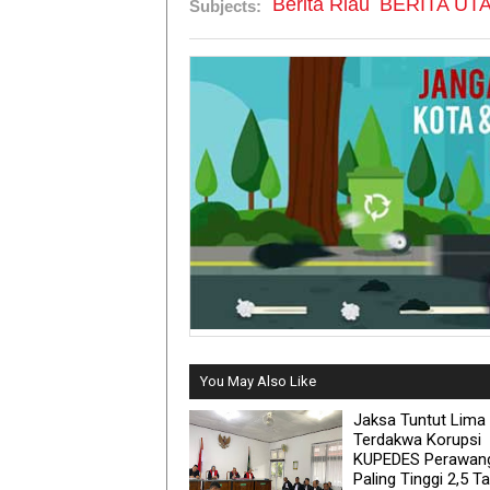
Berita Riau
BERITA UT
Subjects:
You May Also Like
Jaksa Tuntut Lima
Terdakwa Korupsi
KUPEDES Perawan
Paling Tinggi 2,5 T