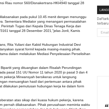
insi Riau nomor 560/Disnakertrans-HKI4940 tanggal 28
LANGG
t dilaksanakan pada pukul 10.45 menit dengan menunggu
Daftar
ya. Sementara Mediator yang menangani permasalahan
terbaru
at Perintah Tugas dari Kepala Dinas Tenaga Kerja dan
3161 tanggal 28 Desember 2021,"jelas Jonli, Kamis
ans, Rita Yuliani dan Kabid Hubungan Industrial Devi
tanyakan syarat formil kepada masing-masing pihak.
tama dalam melakukan Mediasi Penyelesaian Perselisihan
Bipartit yang dituangkan dalam Risalah Perundingan
pada pasal 151 UU Nomor 11 tahun 2020 jo pasal 3 dan 4
m pekerja Mirwansyah bersikeras untuk langsung
dengan menuangkan hasil dari pertemuan antara pihak
at dilakukan pemutusan hubungan kerja ke dalam form
rkeberatan atas sikap dari kuasa hukum pekerja, karena
um pernah dilaksanakan. Pihak perusahaan meminta waktu