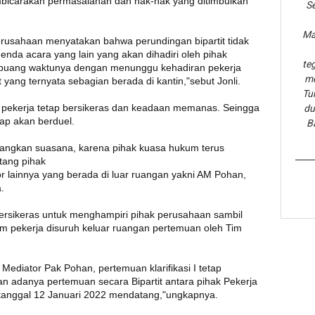
bicarakan permasalahan dan hak-hak yang ditimbulkan
Se
Ma
usahaan menyatakan bahwa perundingan bipartit tidak
enda acara yang lain yang akan dihadiri oleh pihak
te
rbuang waktunya dengan menunggu kehadiran pekerja
me
ng ternyata sebagian berada di kantin,"sebut Jonli.
Tu
um pekerja tetap bersikeras dan keadaan memanas. Seingga
du
ap akan berduel.
B
enangkan suasana, karena pihak kuasa hukum terus
tang pihak
lainnya yang berada di luar ruangan yakni AM Pohan,
.
sikeras untuk menghampiri pihak perusahaan sambil
um pekerja disuruh keluar ruangan pertemuan oleh Tim
ediator Pak Pohan, pertemuan klarifikasi I tetap
kan adanya pertemuan secara Bipartit antara pihak Pekerja
tanggal 12 Januari 2022 mendatang,"ungkapnya.