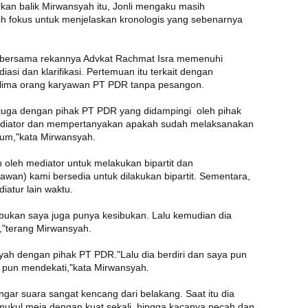
kan balik Mirwansyah itu, Jonli mengaku masih
h fokus untuk menjelaskan kronologis yang sebenarnya
ia bersama rekannya Advkat Rachmat Isra memenuhi
asi dan klarifikasi. Pertemuan itu terkait dengan
 lima orang karyawan PT PDR tanpa pesangon.
 juga dengan pihak PT PDR yang didampingi oleh pihak
mediator dan mempertanyakan apakah sudah melaksanakan
lum,"kata Mirwansyah.
 oleh mediator untuk melakukan bipartit dan
wan) kami bersedia untuk dilakukan bipartit. Sementara,
iatur lain waktu.
bukan saya juga punya kesibukan. Lalu kemudian dia
,"terang Mirwansyah.
yah dengan pihak PT PDR."Lalu dia berdiri dan saya pun
a pun mendekati,"kata Mirwansyah.
ar suara sangat kencang dari belakang. Saat itu dia
ukul meja dengan kuat sekali, hingga kacanya pecah dan