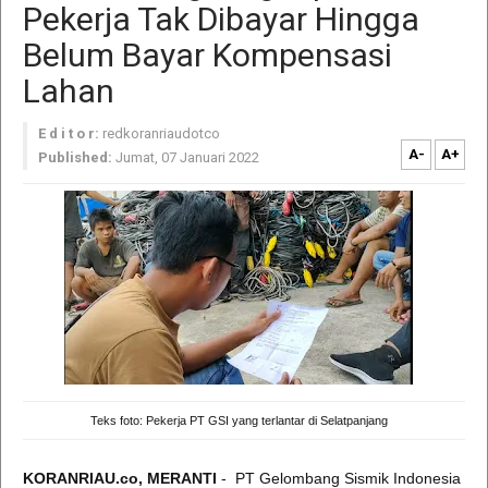
Pekerja Tak Dibayar Hingga
Belum Bayar Kompensasi
Lahan
E d i t o r:
redkoranriaudotco
A-
A+
Published:
Jumat, 07 Januari 2022
Teks foto: Pekerja PT GSI yang terlantar di Selatpanjang
KORANRIAU.co, MERANTI
- PT Gelombang Sismik Indonesia