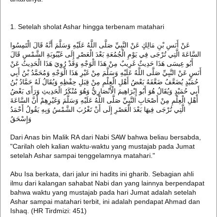
1. Setelah sholat Ashar hingga terbenam matahari
عَنْ أَنَسِ بْنِ مَالِكٍ عَنْ النَّبِيِّ صَلَّى اللَّهُ عَلَيْهِ وَسَلَّمَ أَنَّهُ قَالَ الْتَمِسُوا
السَّاعَةَ الَّتِي تُرْجَى فِي يَوْمِ الْجُمُعَةِ بَعْدَ الْعَصْرِ إِلَى غَيْبُوبَةِ الشَّمْسِ قَالَ
أَبُو عِيسَى هَذَا حَدِيثٌ غَرِيبٌ مِنْ هَذَا الْوَجْهِ وَقَدْ رُوِيَ هَذَا الْحَدِيثُ عَنْ
أَنَسٍ عَنْ النَّبِيِّ صَلَّى اللَّهُ عَلَيْهِ وَسَلَّمَ مِنْ غَيْرِ هَذَا الْوَجْهِ وَمُحَمَّدُ بْنُ أَبِي
حُمَيْدٍ يُضَعَّفُ ضَعَّفَهُ بَعْضُ أَهْلِ الْعِلْمِ مِنْ قِبَلِ حِفْظِهِ وَيُقَالُ لَهُ حَمَّادُ بْنُ
أَبِي حُمَيْدٍ وَيُقَالُ هُوَ أَبُو إِبْرَاهِيمَ الْأَنْصَارِيُّ وَهُوَ مُنْكَرُ الْحَدِيثِ وَرَأَى بَعْضُ
أَهْلِ الْعِلْمِ مِنْ أَصْحَابِ النَّبِيِّ صَلَّى اللَّهُ عَلَيْهِ وَسَلَّمَ وَغَيْرِهِمْ أَنَّ السَّاعَةَ
الَّتِي تُرْجَى فِيهَا بَعْدَ الْعَصْرِ إِلَى أَنْ تَغْرُبَ الشَّمْسُ وَبِهِ يَقُولُ أَحْمَدُ
وَإِسْحَقُ
Dari Anas bin Malik RA dari Nabi SAW bahwa beliau bersabda,
"Carilah oleh kalian waktu-waktu yang mustajab pada Jumat
setelah Ashar sampai tenggelamnya matahari."
Abu Isa berkata, dari jalur ini hadits ini gharib. Sebagian ahli
ilmu dari kalangan sahabat Nabi dan yang lainnya berpendapat
bahwa waktu yang mustajab pada hari Jumat adalah setelah
Ashar sampai matahari terbit, ini adalah pendapat Ahmad dan
Ishaq. (HR Tirdmizi: 451)