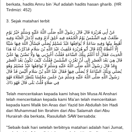
berkata, hadits Amru bin 'Auf adalah hadits hasan gharib. (HR
Tirdmizi: 452)
3. Sejak matahari terbit
عَنْ أَبِي هُرَيْرَةَ قَالَ قَالَ رَسُولُ اللَّهِ صَلَّى اللَّهُ عَلَيْهِ وَسَلَّمَ خَيْرُ يَوْمٍ
طَلَعَتْ فِيهِ الشَّمْسُ يَوْمُ الْجُمُعَةِ فِيهِ خُلِقَ آدَمُ وَفِيهِ أُدْخِلَ الْجَنَّةَ وَفِيهِ
أُهْبِطَ مِنْهَا وَفِيهِ سَاعَةٌ لَا يُوَافِقُهَا عَبْدٌ مُسْلِمٌ يُصَلِّي فَيَسْأَلُ اللَّهَ فِيهَا شَيْئًا
إِلَّا أَعْطَاهُ إِيَّاهُ قَالَ أَبُو هُرَيْرَةَ فَلَقِيتُ عَبْدَ اللَّهِ بْنَ سَلَامٍ فَذَكَرْتُ لَهُ هَذَا
الْحَدِيثَ فَقَالَ أَنَا أَعْلَمُ بِتِلْكَ السَّاعَةِ فَقُلْتُ أَخْبِرْنِي بِهَا وَلَا تَضْنَنْ بِهَا عَلَيَّ
قَالَ هِيَ بَعْدَ الْعَصْرِ إِلَى أَنْ تَغْرُبَ الشَّمْسُ فَقُلْتُ كَيْفَ تَكُونُ بَعْدَ الْعَصْرِ
وَقَدْ قَالَ رَسُولُ اللَّهِ صَلَّى اللَّهُ عَلَيْهِ وَسَلَّمَ لَا يُوَافِقُهَا عَبْدٌ مُسْلِمٌ وَهُوَ
يُصَلِّي وَتِلْكَ السَّاعَةُ لَا يُصَلَّى فِيهَا فَقَالَ عَبْدُ اللَّهِ بْنُ سَلَامٍ أَلَيْسَ قَدْ قَالَ
رَسُولُ اللَّهِ صَلَّى اللَّهُ عَلَيْهِ وَسَلَّمَ مَنْ جَلَسَ مَجْلِسًا يَنْتَظِرُ الصَّلَاةَ فَهُوَ
فِي صَلَاةٍ قُلْتُ بَلَى قَالَ فَهُوَ ذَاكَ
Telah menceritakan kepada kami Ishaq bin Musa Al Anshari
telah menceritakan kepada kami Ma'an telah menceritakan
kepada kami Malik bin Anas dari Yazid bin Abdullah bin Hadi
dari Muhammad bin Ibrahim dari Abu Salamah dari Abu
Hurairah dia berkata, Rasulullah SAW bersabda:
"Sebaik-baik hari setelah terbitnya matahari adalah hari Jumat,