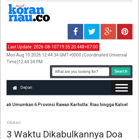
Last Update:
2026-08-10T19:35:20.448+07:00
Mon Aug 10 2026 12:44:34 GMT+0000 (Coordinated Universal
Time)12:44:34 PM
Depan
ah Umumkan 6 Provinsi Rawan Karhutla: Riau hingga Kalsel
P
Edukasi
3 Waktu Dikabulkannya Doa