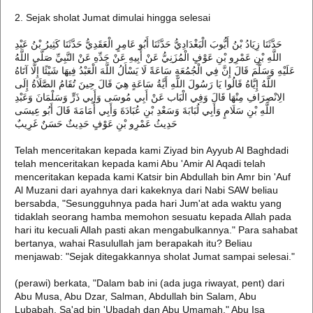
2. Sejak sholat Jumat dimulai hingga selesai
حَدَّثَنَا زِيَادُ بْنُ أَيُّوبَ الْبَغْدَادِيُّ حَدَّثَنَا أَبُو عَامِرٍ الْعَقَدِيُّ حَدَّثَنَا كَثِيرُ بْنُ عَبْدِ
اللَّهِ بْنِ عَمْرِو بْنِ عَوْفٍ الْمُزَنِيُّ عَنْ أَبِيهِ عَنْ جَدِّهِ عَنْ النَّبِيِّ صَلَّى اللَّهُ
عَلَيْهِ وَسَلَّمَ قَالَ إِنَّ فِي الْجُمُعَةِ سَاعَةً لَا يَسْأَلُ اللَّهَ الْعَبْدُ فِيهَا شَيْئًا إِلَّا آتَاهُ
اللَّهُ إِيَّاهُ قَالُوا يَا رَسُولَ اللَّهِ أَيَّةُ سَاعَةٍ هِيَ قَالَ حِينَ تُقَامُ الصَّلَاةُ إِلَى
الِانْصِرَافِ مِنْهَا قَالَ وَفِي الْبَاب عَنْ أَبِي مُوسَى وَأَبِي ذَرٍّ وَسَلْمَانَ وَعَبْدِ
اللَّهِ بْنِ سَلَامٍ وَأَبِي لُبَابَةَ وَسَعْدِ بْنِ عُبَادَةَ وَأَبِي أُمَامَةَ قَالَ أَبُو عِيسَى
حَدِيثُ عَمْرِو بْنِ عَوْفٍ حَدِيثٌ حَسَنٌ غَرِيبٌ
Telah menceritakan kepada kami Ziyad bin Ayyub Al Baghdadi
telah menceritakan kepada kami Abu 'Amir Al Aqadi telah
menceritakan kepada kami Katsir bin Abdullah bin Amr bin 'Auf
Al Muzani dari ayahnya dari kakeknya dari Nabi SAW beliau
bersabda, "Sesungguhnya pada hari Jum'at ada waktu yang
tidaklah seorang hamba memohon sesuatu kepada Allah pada
hari itu kecuali Allah pasti akan mengabulkannya." Para sahabat
bertanya, wahai Rasulullah jam berapakah itu? Beliau
menjawab: "Sejak ditegakkannya sholat Jumat sampai selesai."
(perawi) berkata, "Dalam bab ini (ada juga riwayat, pent) dari
Abu Musa, Abu Dzar, Salman, Abdullah bin Salam, Abu
Lubabah, Sa'ad bin 'Ubadah dan Abu Umamah." Abu Isa