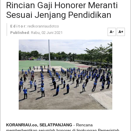
Rincian Gaji Honorer Meranti
Sesuai Jenjang Pendidikan
E d i t o r:
redkoranriaudotco
A-
A+
Published:
Rabu, 02 Juni 2021
KORANRIAU.co, SELATPANJANG
- Rencana
memberhentikan sejumlah honorer di lingkungan Pemerintah