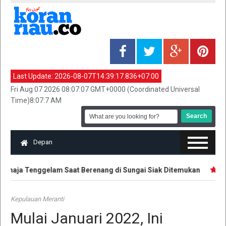
Last Update:
2026-08-07T14:39:17.836+07:00
Fri Aug 07 2026 08:07:07 GMT+0000 (Coordinated Universal
Time)8:07:7 AM
Depan
maja Tenggelam Saat Berenang di Sungai Siak Ditemukan
Hak 
Kepulauan Meranti
Mulai Januari 2022, Ini