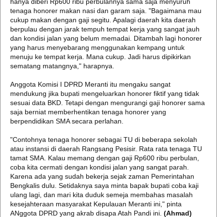
hanya diberi Rp600 ribu perbulannya sama saja menyuruh
tenaga honorer makan nasi dan garam saja. "Bagaimana mau
cukup makan dengan gaji segitu. Apalagi daerah kita daerah
berpulau dengan jarak tempuh tempat kerja yang sangat jauh
dan kondisi jalan yang belum memadai. Ditambah lagi honorer
yang harus menyebarang menggunakan kempang untuk
menuju ke tempat kerja. Mana cukup. Jadi harus dipikirkan
sematang matangnya," harapnya.
Anggota Komisi I DPRD Meranti itu mengaku sangat
mendukung jika bupati mengeluarkan honorer fiktif yang tidak
sesuai data BKD. Tetapi dengan mengurangi gaji honorer sama
saja berniat memberhentikan tenaga honorer yang
berpendidikan SMA secara perlahan.
"Contohnya tenaga honorer sebagai TU di beberapa sekolah
atau instansi di daerah Rangsang Pesisir. Rata rata tenaga TU
tamat SMA. Kalau memang dengan gaji Rp600 ribu perbulan,
coba kita cermati dengan kondisi jalan yang sangat parah.
Karena ada yang sudah bekerja sejak zaman Pemerintahan
Bengkalis dulu. Setidaknya saya minta bapak bupati coba kaji
ulang lagi, dan mari kita duduk semeja membahas masalah
kesejahteraan masyarakat Kepulauan Meranti ini," pinta
ANggota DPRD yang akrab disapa Atah Pandi ini.
(Ahmad)