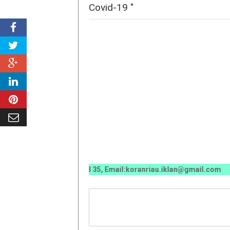
Covid-19 "
0070 / 0811 7673 35, Email:koranriau.iklan@gmail.com