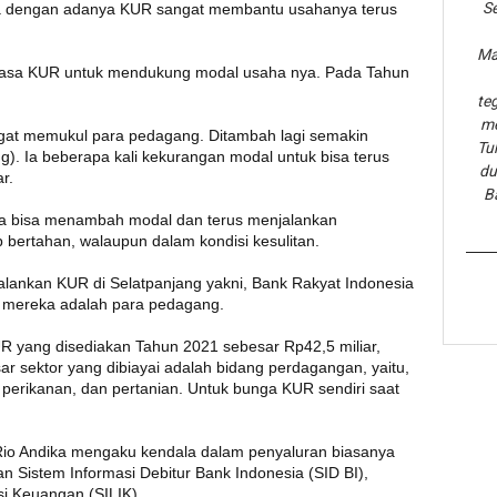
Se
tra dengan adanya KUR sangat membantu usahanya terus
Ma
jasa KUR untuk mendukung modal usaha nya. Pada Tahun
te
me
gat memukul para pedagang. Ditambah lagi semakin
Tu
g). Ia beberapa kali kekurangan modal untuk bisa terus
du
r.
B
a bisa menambah modal dan terus menjalankan
p bertahan, walaupun dalam kondisi kesulitan.
alankan KUR di Selatpanjang yakni, Bank Rakyat Indonesia
R mereka adalah para pedagang.
UR yang disediakan Tahun 2021 sebesar Rp42,5 miliar,
ar sektor yang dibiayai adalah bidang perdagangan, yaitu,
, perikanan, dan pertanian. Untuk bunga KUR sendiri saat
 Rio Andika mengaku kendala dalam penyaluran biasanya
n Sistem Informasi Debitur Bank Indonesia (SID BI),
i Keuangan (SILIK).