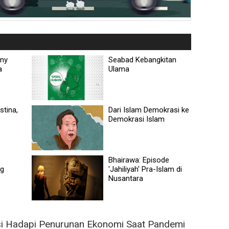
nny
Seabad Kebangkitan
a
Ulama
tina,
Dari Islam Demokrasi ke
Demokrasi Islam
Bhairawa: Episode
ng
'Jahiliyah' Pra-Islam di
Nusantara
si Hadapi Penurunan Ekonomi Saat Pandemi