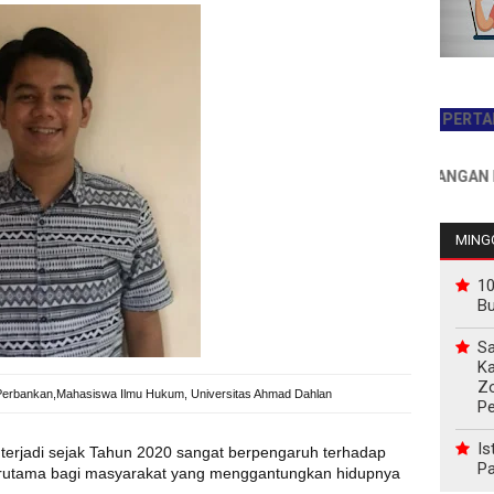
JADILAH PEMBACA PERTAMA HARI
INFO PEMASANGAN IKLAN HU
MINGG
10
B
Sa
Ka
Z
m Perbankan,Mahasiswa Ilmu Hukum, Universitas Ahmad Dahlan
P
Is
erjadi sejak Tahun 2020 sangat berpengaruh terhadap
Pa
Terutama bagi masyarakat yang menggantungkan hidupnya