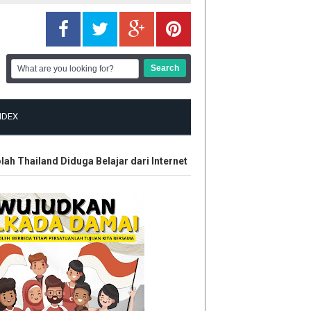
NDEX
hailand Diduga Belajar dari Internet
Kontroversi Wasit Batal