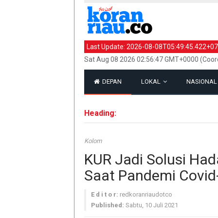
Last Update:
2026-08-08T05:49:45.422+07
Sat Aug 08 2026 02:56:47 GMT+0000 (Coord
DEPAN
LOKAL
NASIONA
Heading:
Kolom
KUR Jadi Solusi Ha
Saat Pandemi Covid
E d i t o r:
redkoranriaudotco
Published:
Sabtu, 10 Juli 2021