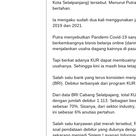
Kota Selatpanjang) tersebut. Menurut Pu
bertahan.
Ia mengaku sudah dua kali menggunakan 
2019 dan 2021.
Putra menyebutkan Pandemi Covid-19 san
berkembangnya bisnis belanja online (darin
menjalankan usaha dagang kainnya di pasa
Tapi berkat adanya KUR dapat membuatny
usahanya. Sehingga kini ia masih bisa teta
Salah satu bank yang terus konsisten menj
(BRI). Debitur terbanyak dari program KU
Dari data BRI Cabang Selatpajang, total K
dengan jumlah debitur 1.113. Sebagian bes
sebesar 70%. Sisanya, dari sektor industry
ini sebesar 6% anutias pertahun.
Salah satu karyawan plat merah tersebut,
soal pendataan debitur yang dulunya denga
sekarang menjadi Sistem Layanan Informas