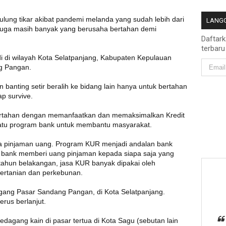
ulung tikar akibat pandemi melanda yang sudah lebih dari
LANGG
a juga masih banyak yang berusaha bertahan demi
Daftar
terbaru
i di wilayah Kota Selatpanjang, Kabupaten Kepulauan
ng Pangan.
anting setir beralih ke bidang lain hanya untuk bertahan
p survive.
ertahan dengan memanfaatkan dan memaksimalkan Kredit
atu program bank untuk membantu masyarakat.
a pinjaman uang. Program KUR menjadi andalan bank
bank memberi uang pinjaman kepada siapa saja yang
hun belakangan, jasa KUR banyak dipakai oleh
pertanian dan perkebunan.
gang Pasar Sandang Pangan, di Kota Selatpanjang.
rus berlanjut.
pedagang kain di pasar tertua di Kota Sagu (sebutan lain