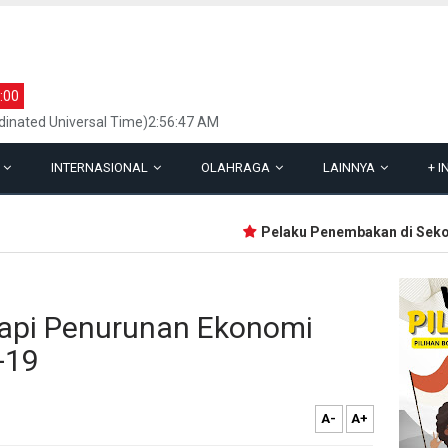
:00
inated Universal Time)2:56:47 AM
L
INTERNASIONAL
OLAHRAGA
LAINNYA
+
I
Pelaku Penembakan di Sekolah T
dapi Penurunan Ekonomi
-19
A-
A+