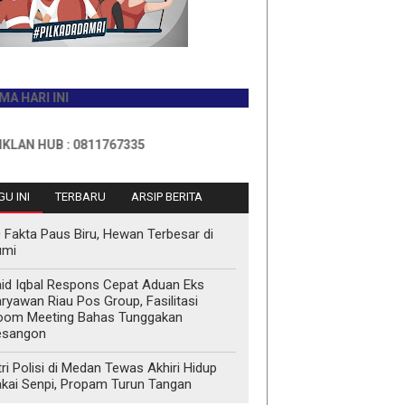
 INI
B : 0811767335
U INI
TERBARU
ARSIP BERITA
 Fakta Paus Biru, Hewan Terbesar di
umi
id Iqbal Respons Cepat Aduan Eks
ryawan Riau Pos Group, Fasilitasi
oom Meeting Bahas Tunggakan
esangon
tri Polisi di Medan Tewas Akhiri Hidup
kai Senpi, Propam Turun Tangan