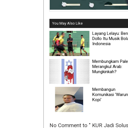
You May Also Like
Layang Lelayu: Be
Dollo Itu Musik Bol
Indonesia
Membungkam Pales
Merangkul Arab:
Mungkinkah?
Membangun
Komunikasi 'Waru
Kopi'
No Comment to " KUR Jadi Solu