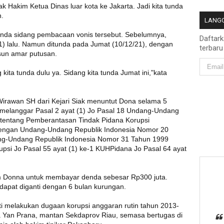
 Hakim Ketua Dinas luar kota ke Jakarta. Jadi kita tunda
n.
LANGG
nunda sidang pembacaan vonis tersebut. Sebelumnya,
Daftar
1) lalu. Namun ditunda pada Jumat (10/12/21), dengan
terbaru
sun amar putusan.
kita tunda dulu ya. Sidang kita tunda Jumat ini,"kata
irawan SH dari Kejari Siak menuntut Dona selama 5
 melanggar Pasal 2 ayat (1) Jo Pasal 18 Undang-Undang
tentang Pemberantasan Tindak Pidana Korupsi
dengan Undang-Undang Republik Indonesia Nomor 20
ng-Undang Republik Indonesia Nomor 31 Tahun 1999
psi Jo Pasal 55 ayat (1) ke-1 KUHPidana Jo Pasal 64 ayat
m Donna untuk membayar denda sebesar Rp300 juta.
 dapat diganti dengan 6 bulan kurungan.
 melakukan dugaan korupsi anggaran rutin tahun 2013-
 Yan Prana, mantan Sekdaprov Riau, semasa bertugas di