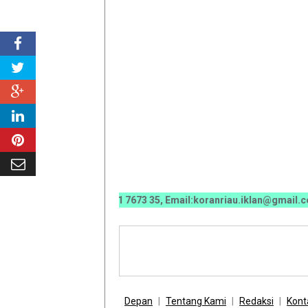
 6670 0070 / 0811 7673 35, Email:koranriau.iklan@gmail.com
Depan
Tentang Kami
Redaksi
Kont