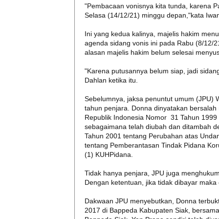
"Pembacaan vonisnya kita tunda, karena Pak
Selasa (14/12/21) minggu depan,"kata Iwa
Ini yang kedua kalinya, majelis hakim me
agenda sidang vonis ini pada Rabu (8/12/2
alasan majelis hakim belum selesai menyu
"Karena putusannya belum siap, jadi sidang 
Dahlan ketika itu.
Sebelumnya, jaksa penuntut umum (JPU) W
tahun penjara. Donna dinyatakan bersalah
Republik Indonesia Nomor 31 Tahun 1999 
sebagaimana telah diubah dan ditambah 
Tahun 2001 tentang Perubahan atas Unda
tentang Pemberantasan Tindak Pidana Koru
(1) KUHPidana.
Tidak hanya penjara, JPU juga menghuku
Dengan ketentuan, jika tidak dibayar maka
Dakwaan JPU menyebutkan, Donna terbukti
2017 di Bappeda Kabupaten Siak, bersama