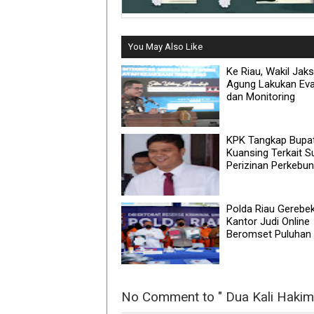
You May Also Like
Ke Riau, Wakil Jak
Agung Lakukan Eva
dan Monitoring
KPK Tangkap Bupat
Kuansing Terkait S
Perizinan Perkebu
Polda Riau Gerebek
Kantor Judi Online
Beromset Puluhan 
No Comment to " Dua Kali Hakim