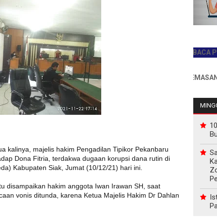
JADILAH PEMBACA PERTAMA
INFO PEMASANGAN IK
MINGG
10
B
a kalinya, majelis hakim Pengadilan Tipikor Pekanbaru
Sa
p Dona Fitria, terdakwa dugaan korupsi dana rutin di
Ka
 Kabupaten Siak, Jumat (10/12/21) hari ini.
Z
P
u disampaikan hakim anggota Iwan Irawan SH, saat
an vonis ditunda, karena Ketua Majelis Hakim Dr Dahlan
Is
Pa