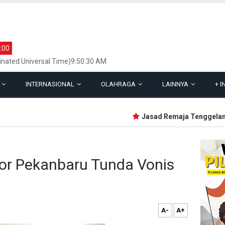
:00
inated Universal Time)9:50:30 AM
L
INTERNASIONAL
OLAHRAGA
LAINNYA
+
I
Jasad Remaja Tenggelam Sa
kor Pekanbaru Tunda Vonis
A-
A+