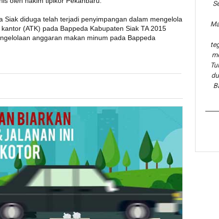
nis oleh hakim tipikor Pekanbaru.
Se
 Siak diduga telah terjadi penyimpangan dalam mengelola
Ma
is kantor (ATK) pada Bappeda Kabupaten Siak TA 2015
engelolaan anggaran makan minum pada Bappeda
te
me
Tu
du
B