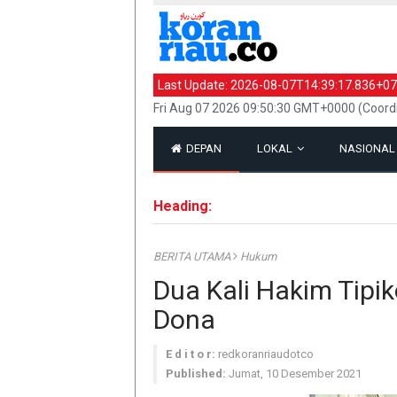
Last Update:
2026-08-07T14:39:17.836+07
Fri Aug 07 2026 09:50:30 GMT+0000 (Coord
DEPAN
LOKAL
NASIONA
Heading:
BERITA UTAMA
Hukum
Dua Kali Hakim Tipi
Dona
E d i t o r:
redkoranriaudotco
Published:
Jumat, 10 Desember 2021