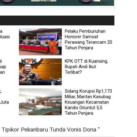
sa
Pelaku Pembunuhan
luasi
Honorer Samsat
Perawang Terancam 20
Tahun Penjara
i
KPK OTT di Kuansing,
uap
Bupati Andi Ikut
nan
Terlibat?
,
Sidang Korupsi Rp1,173
Miliar, Mantan Kasubag
Juta
Keuangan Kecamatan
Kandis Dituntut 5,5
Tahun Penjara
 Tipikor Pekanbaru Tunda Vonis Dona "