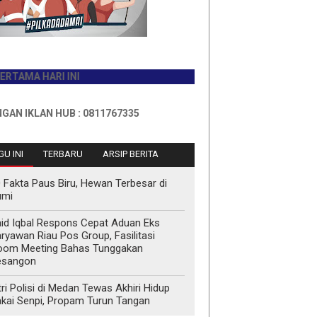
 HARI INI
LAN HUB : 0811767335
U INI
TERBARU
ARSIP BERITA
 Fakta Paus Biru, Hewan Terbesar di
umi
id Iqbal Respons Cepat Aduan Eks
ryawan Riau Pos Group, Fasilitasi
oom Meeting Bahas Tunggakan
esangon
tri Polisi di Medan Tewas Akhiri Hidup
kai Senpi, Propam Turun Tangan