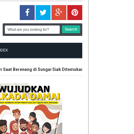
NDEX
at Berenang di Sungai Siak Ditemukan
Hak Eks Karyawan Riau