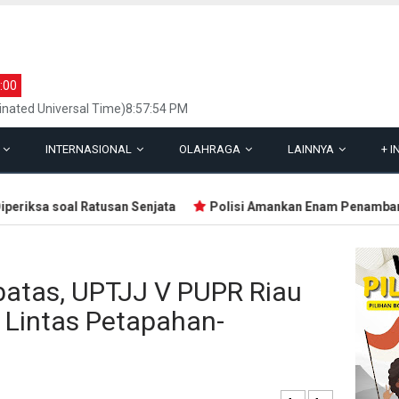
:00
inated Universal Time)8:57:54 PM
L
INTERNASIONAL
OLAHRAGA
LAINNYA
+
I
iksa soal Ratusan Senjata
Polisi Amankan Enam Penambang Em
batas, UPTJJ V PUPR Riau
n Lintas Petapahan-