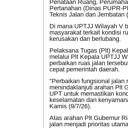
Penataan Ruang, Perumaha
Pertanahan (Dinas PUPR-PK
Teknis Jalan dan Jembatan 
Di mana UPTJJ Wilayah V be
masyarakat terkait kondisi 
kerusakan dan berlubang.
Pelaksana Tugas (Plt) Kep
melalui Plt Kepala UPTJJ W
perbaikan ruas jalan terseb
cepat pemerintah daerah.
"Perbaikan fungsional jalan
menindaklanjuti arahan Plt 
UPT untuk memastikan kondis
keselamatan dan kenyamana
Kamis (9/7/26).
Atas arahan Plt Gubernur Ria
jalan menjadi prioritas uta