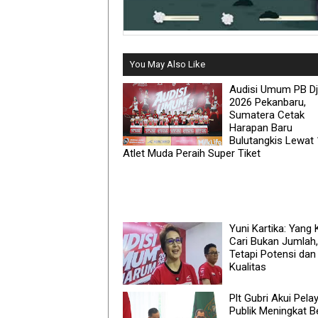
You May Also Like
Audisi Umum PB D
2026 Pekanbaru,
Sumatera Cetak
Harapan Baru
Bulutangkis Lewat
Atlet Muda Peraih Super Tiket
Yuni Kartika: Yang
Cari Bukan Jumlah,
Tetapi Potensi dan
Kualitas
Plt Gubri Akui Pel
Publik Meningkat B