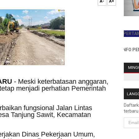
A-
A+
JADILAH PEMBACA PERTAMA HARI 
INFO PEMASANGA
MINGG
BARU
- Meski keterbatasan anggaran,
n tetap menjadi perhatian Pemerintah
LANGG
Daftar
rbaikan fungsional Jalan Lintas
terbaru
sa Tanjung Sawit, Kecamatan
.
ikerjakan Dinas Pekerjaan Umum,