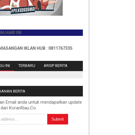
INI
N IKLAN HUB : 0811767335
U INI
TERBARU
ARSIP BERITA
ANAN BERITA
kan Email anda untuk mendapatkan update
 dari KoranRiau.Co