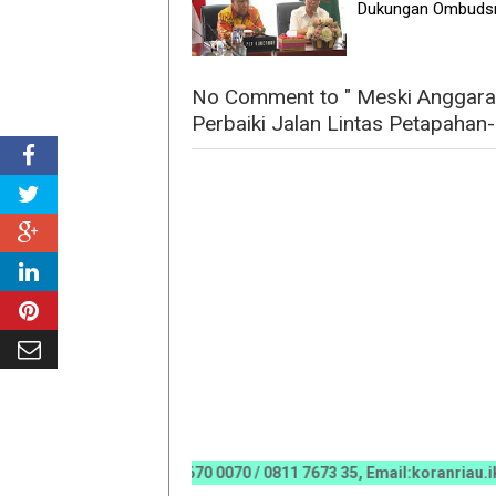
Dukungan Ombud
No Comment to " Meski Anggara
Perbaiki Jalan Lintas Petapahan
AN HUB 0812 6670 0070 / 0811 7673 35, Email:koranriau.iklan@g