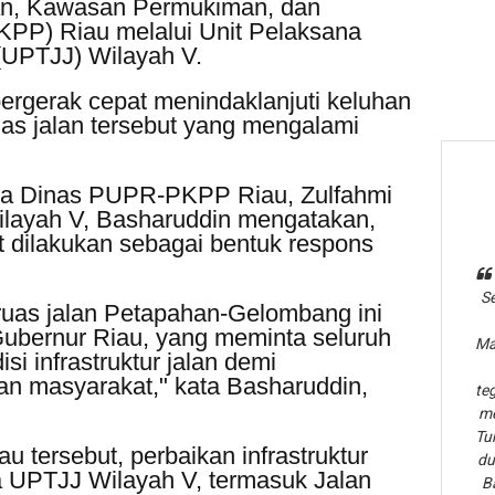
n, Kawasan Permukiman, dan
PP) Riau melalui Unit Pelaksana
(UPTJJ) Wilayah V.
rgerak cepat menindaklanjuti keluhan
ruas jalan tersebut yang mengalami
ala Dinas PUPR-PKPP Riau, Zulfahmi
ilayah V, Basharuddin mengatakan,
ut dilakukan sebagai bentuk respons
Se
 ruas jalan Petapahan-Gelombang ini
Gubernur Riau, yang meminta seluruh
Ma
i infrastruktur jalan demi
n masyarakat," kata Basharuddin,
te
me
Tu
u tersebut, perbaikan infrastruktur
du
ma UPTJJ Wilayah V, termasuk Jalan
B