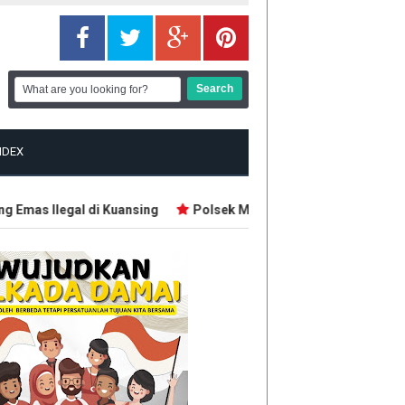
NDEX
as Ilegal di Kuansing
Polsek Mandau Bengkalis Sikat Tiga 