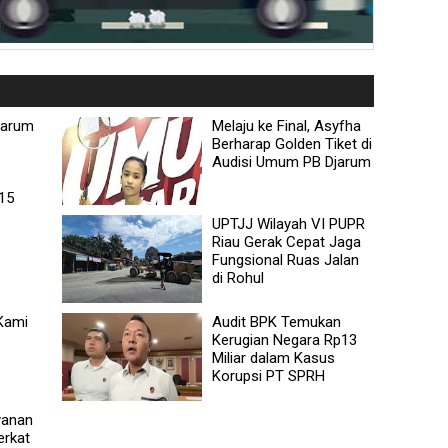
jarum
Melaju ke Final, Asyfha
Berharap Golden Tiket di
Audisi Umum PB Djarum
 15
UPTJJ Wilayah VI PUPR
Riau Gerak Cepat Jaga
Fungsional Ruas Jalan
di Rohul
 Kami
Audit BPK Temukan
Kerugian Negara Rp13
Miliar dalam Kasus
Korupsi PT SPRH
ayanan
erkat