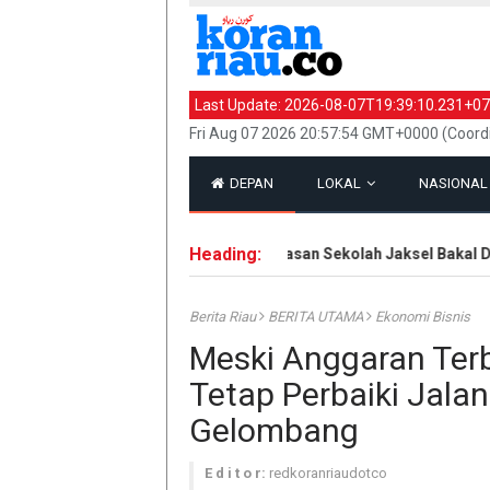
Last Update:
2026-08-07T19:39:10.231+07
Fri Aug 07 2026 20:57:54 GMT+0000 (Coord
DEPAN
LOKAL
NASIONA
Heading:
Eks Ketua Yayasan Sekolah Jaksel Bakal Diper
Berita Riau
BERITA UTAMA
Ekonomi Bisnis
Meski Anggaran Ter
Tetap Perbaiki Jala
Gelombang
E d i t o r:
redkoranriaudotco