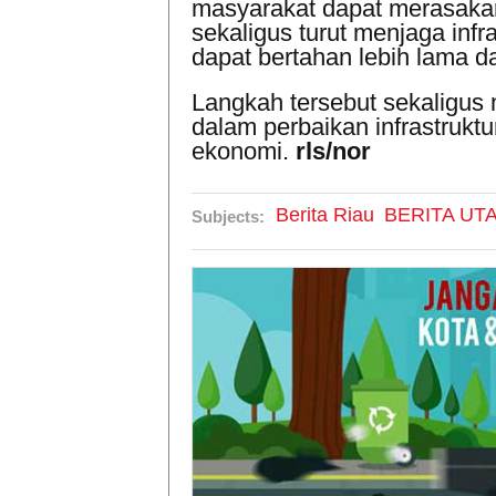
masyarakat dapat merasaka
sekaligus turut menjaga infra
dapat bertahan lebih lama d
Langkah tersebut sekaligu
dalam perbaikan infrastruk
ekonomi.
rls/nor
Berita Riau
BERITA UT
Subjects: