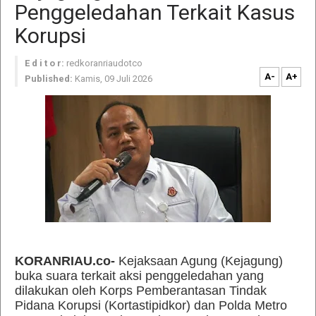
Penggeledahan Terkait Kasus
Korupsi
E d i t o r:
redkoranriaudotco
A-
A+
Published:
Kamis, 09 Juli 2026
KORANRIAU.co-
Kejaksaan Agung (Kejagung)
buka suara terkait aksi penggeledahan yang
dilakukan oleh Korps Pemberantasan Tindak
Pidana Korupsi (Kortastipidkor) dan Polda Metro