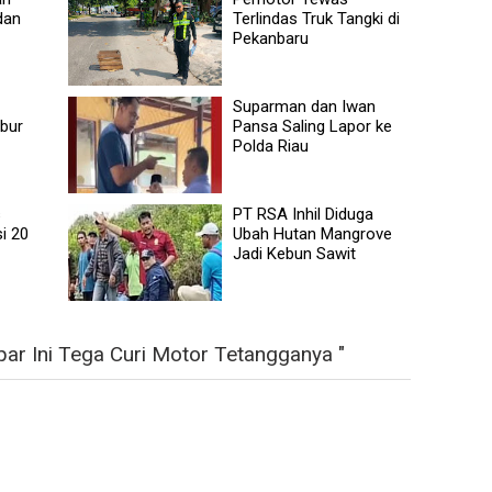
dan
Terlindas Truk Tangki di
Pekanbaru
Suparman dan Iwan
bur
Pansa Saling Lapor ke
Polda Riau
s
PT RSA Inhil Diduga
i 20
Ubah Hutan Mangrove
Jadi Kebun Sawit
ar Ini Tega Curi Motor Tetangganya "