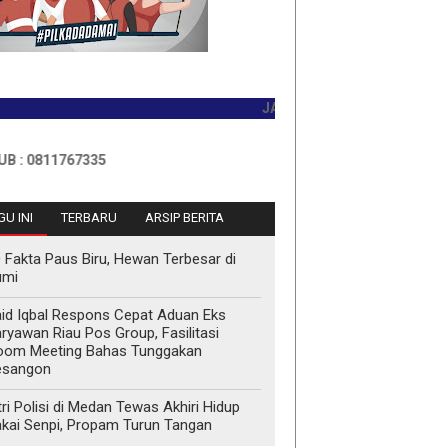
JADILAH PEMBACA PERTAMA HARI
11767335
U INI
TERBARU
ARSIP BERITA
 Fakta Paus Biru, Hewan Terbesar di
umi
id Iqbal Respons Cepat Aduan Eks
ryawan Riau Pos Group, Fasilitasi
oom Meeting Bahas Tunggakan
esangon
tri Polisi di Medan Tewas Akhiri Hidup
kai Senpi, Propam Turun Tangan