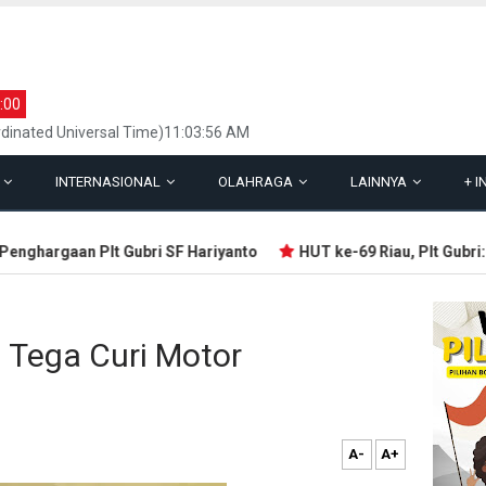
:00
dinated Universal Time)11:03:56 AM
L
INTERNASIONAL
OLAHRAGA
LAINNYA
+
I
ghargaan Plt Gubri SF Hariyanto
HUT ke-69 Riau, Plt Gubri: Ya
i Tega Curi Motor
A-
A+