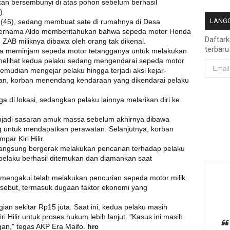
kan bersembunyi di atas pohon sebelum berhasil
).
LANGG
ni (45), sedang membuat sate di rumahnya di Desa
 bernama Aldo memberitahukan bahwa sepeda motor Honda
Daftar
ZAB miliknya dibawa oleh orang tak dikenal.
terbaru
era meminjam sepeda motor tetangganya untuk melakukan
 melihat kedua pelaku sedang mengendarai sepeda motor
kemudian mengejar pelaku hingga terjadi aksi kejar-
ian, korban menendang kendaraan yang dikendarai pelaku
a di lokasi, sedangkan pelaku lainnya melarikan diri ke
jadi sasaran amuk massa sebelum akhirnya dibawa
ng untuk mendapatkan perawatan. Selanjutnya, korban
ar Kiri Hilir.
 langsung bergerak melakukan pencarian terhadap pelaku
, pelaku berhasil ditemukan dan diamankan saat
 mengakui telah melakukan pencurian sepeda motor milik
ersebut, termasuk dugaan faktor ekonomi yang
ian sekitar Rp15 juta. Saat ini, kedua pelaku masih
 Hilir untuk proses hukum lebih lanjut. "Kasus ini masih
an," tegas AKP Era Maifo.
hrc