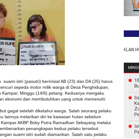
INFO PEMASANGAN IKLAN HUB : 08
MINGG
10
uami istri (pasutri) berinisial AB (23) dan DA (25) harus
B
encuri sepeda motor milik warga di Desa Penghidupan,
n Kampar, Minggu (14/6) petang. Keduanya mengaku
Sa
lasan ekonomi dan membutuhkan uang untuk memenuhi
Ka
Z
ebut gagal setelah diketahui warga. Salah seorang pelaku
P
 lainnya melarikan diri ke kawasan hutan sebelum
lres Kampar AKBP Boby Putra Ramadhan Sebayang melalui
Is
 membenarkan penangkapan kedua pelaku tersebut.
Pa
ngan suami istri sudah diamankan. Salah satu pelaku