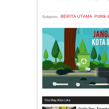
BERITA UTAMA
Politik
Subjects:
You May Also Like
Polda Riau Amank