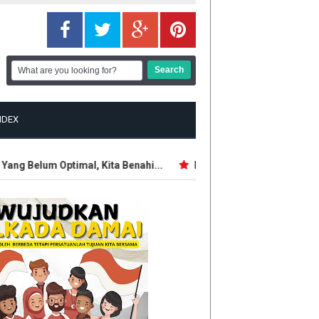
NDEX
ng Belum Optimal, Kita Benahi...
Intelijen AS: Rusia Berpotens