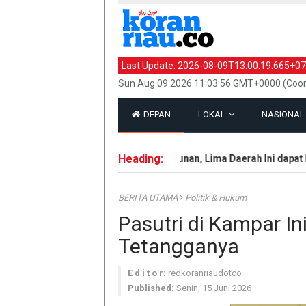
Last Update:
2026-08-09T13:00:19.665+07
Sun Aug 09 2026 11:03:56 GMT+0000 (Coor
DEPAN
LOKAL
NASIONA
Heading:
Terbaik dalam Pembangunan, Lima Daerah Ini dapat Pen
BERITA UTAMA
Politik & Hukum
Pasutri di Kampar In
Tetangganya
E d i t o r:
redkoranriaudotco
Published:
Senin, 15 Juni 2026