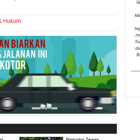
Se
Ma
 & Hukum
te
me
Tu
du
B
an
Pemotor Tewas