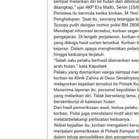
sempat melarikan diri ke hutan dan ditemu
ditangkap," ujar AKP Era Maifo, Senin (15/6
Peristiwa itu bermula ketika korban, M Ya
Penghidupan. Saat itu, seorang tetangga
Scoopy putih dengan nomor polisi BM 2806 
Mendapat informasi tersebut, korban seg
pengejaran. Di tengah perjalanan, korban
yang diduga hasil curian tersebut. Korban 
kejaran. Dalam upaya menghentikan pelar
hingga keduanya terjatuh.
"Salah satu pelaku berhasil diamankan warg
arah hutan," kata Kapolsek.
Pelaku yang diamankan warga sempat men
korban ke Klinik Zahira di Desa Simalinya
melaporkan kejadian tersebut ke Polsek Kamp
Menerima laporan itu, personel kepolisian
yang melarikan diri. Tidak berselang lama
bersembunyi di kawasan hutan.
Dari hasil pemeriksaan awal, kedua pelaku
korban. Polisi juga mendalami motif aksi t
melatarbelakangi perbuatan keduanya.
Akibat kejadian itu, korban mengalami kerug
menjalani pemeriksaan di Polsek Kampar Kiri
dalam tahap penyelidikan dan pengembang