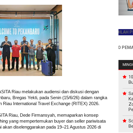
JADILAH PEMBAC
INFO PEMASANGAN
MINGG
10
B
ITA Riau melakukan audiensi dan diskusi dengan
Sa
baru, Bregas Yekti, pada Senin (15/6/26) dalam rangka
Ka
n Riau International Travel Exchange (RITEX) 2026.
Z
P
SITA Riau, Dede Firmansyah, memaparkan konsep
So
hing yang mempertemukan buyer dan seller pariwisata
Be
ini akan diselenggarakan pada 19–21 Agustus 2026 di