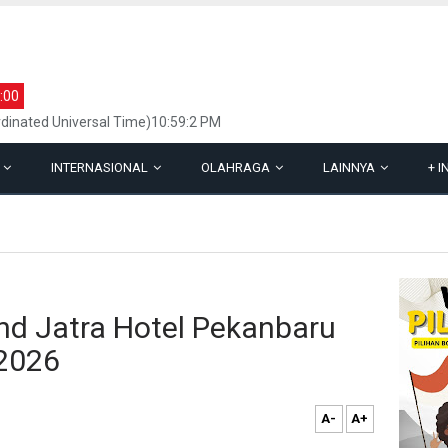
:00
dinated Universal Time)10:59:2 PM
L
INTERNASIONAL
OLAHRAGA
LAINNYA
+
I
nd Jatra Hotel Pekanbaru
 2026
A-
A+