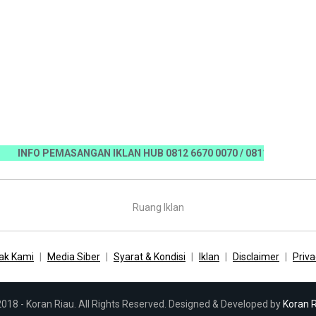
FO PEMASANGAN IKLAN HUB 0812 6670 0070 / 0811 7673 35, Email:
Ruang Iklan
ak Kami
Media Siber
Syarat & Kondisi
Iklan
Disclaimer
Priva
018 - Koran Riau. All Rights Reserved. Designed & Developed by
Koran 