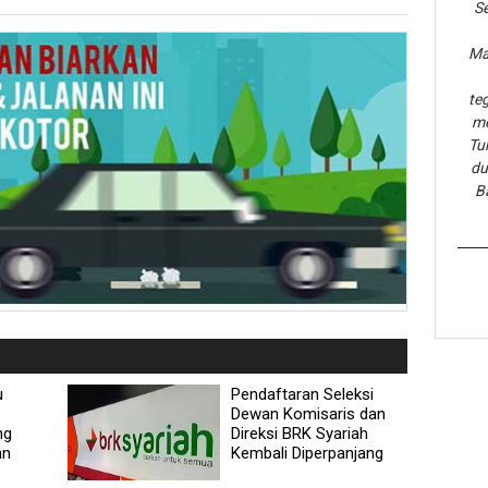
Se
Ma
te
me
Tu
du
B
u
Pendaftaran Seleksi
Dewan Komisaris dan
ng
Direksi BRK Syariah
an
Kembali Diperpanjang