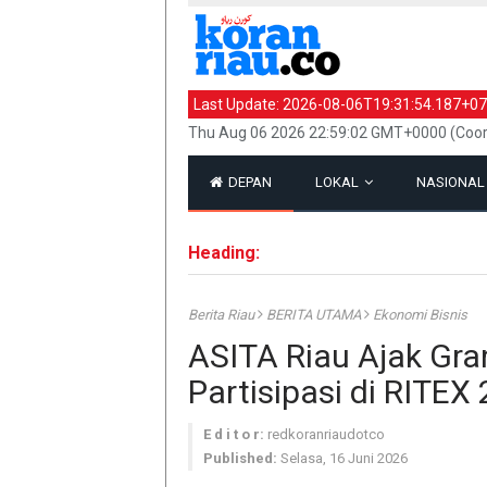
Last Update:
2026-08-06T19:31:54.187+07
Thu Aug 06 2026 22:59:02 GMT+0000 (Coor
DEPAN
LOKAL
NASIONA
Heading:
Berita Riau
BERITA UTAMA
Ekonomi Bisnis
ASITA Riau Ajak Gra
Partisipasi di RITEX
E d i t o r:
redkoranriaudotco
Published:
Selasa, 16 Juni 2026