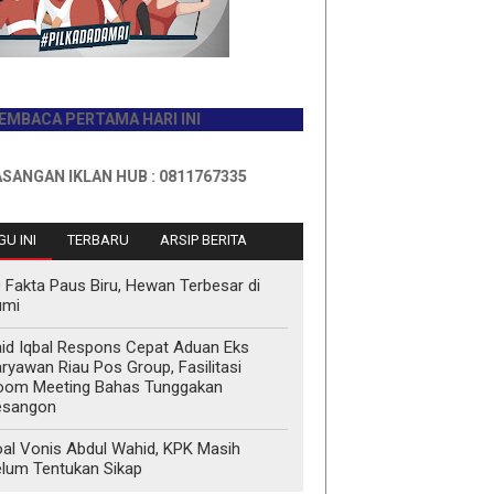
A PERTAMA HARI INI
 IKLAN HUB : 0811767335
U INI
TERBARU
ARSIP BERITA
 Fakta Paus Biru, Hewan Terbesar di
umi
id Iqbal Respons Cepat Aduan Eks
ryawan Riau Pos Group, Fasilitasi
oom Meeting Bahas Tunggakan
esangon
al Vonis Abdul Wahid, KPK Masih
lum Tentukan Sikap