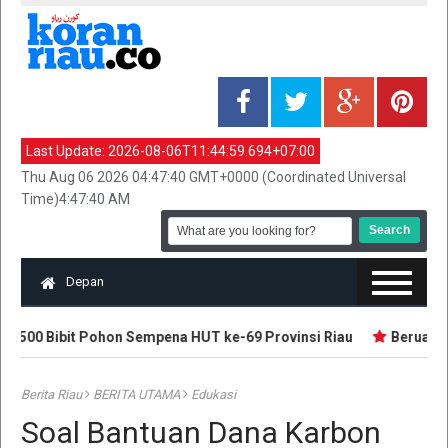
Last Update:
2026-08-06T11:44:59.694+07:00
Thu Aug 06 2026 04:47:40 GMT+0000 (Coordinated Universal
Time)4:47:40 AM
Depan
500 Bibit Pohon Sempena HUT ke-69 Provinsi Riau
Beruang Se
Berita Riau
BERITA UTAMA
Edukasi
Soal Bantuan Dana Karbon