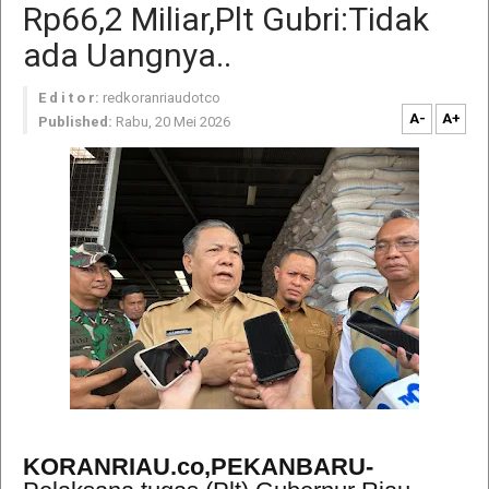
Rp66,2 Miliar,Plt Gubri:Tidak
ada Uangnya..
E d i t o r:
redkoranriaudotco
A-
A+
Published:
Rabu, 20 Mei 2026
KORANRIAU.co,PEKANBARU-